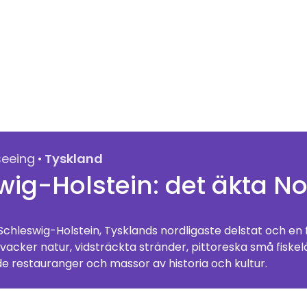
·
seeing
Tyskland
wig-Holstein: det äkta N
Schleswig-Holstein, Tysklands nordligaste delstat och en 
vacker natur, vidsträckta stränder, pittoreska små fiskel
restauranger och massor av historia och kultur.