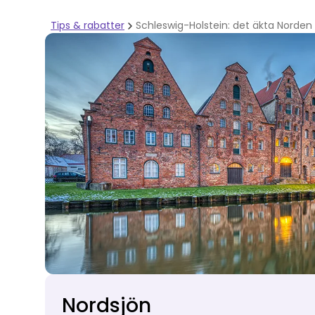
Tips & rabatter
Schleswig-Holstein: det äkta Norden
Nordsjön