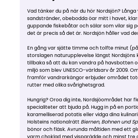
Vad tänker du på när du hör Nordsjön? Långa 
sandstränder, obebodda öar mitt i havet, klar
guppande fiskebåtar och sälar som vilar sig p
det är precis så det är. Nordsjön håller vad de
En gång var sjätte timme och tolfte minut (på 
storslagen naturupplevelse längst Nordsjöns k
tillbaka så att du kan vandra på havsbotten o
miljö som blev UNESCO-världsarv år 2009. Om
framför vandrarkängor erbjuder området to
rutter med olika svårighetsgrad.
Hungrig? Oroa dig inte, Nordsjöområdet har f
specialiteter att bjuda på. Hugg in på en por
karamelliserad potatis eller vidga dina kulina
Holsteins nationalrätt
Biernen, Bohnen und S
bönor och fläsk. Avrunda måltiden med ett g
varm choklad med vispgrädde och minst tre ce