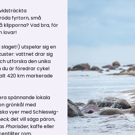
vidsträckta
röda fyrtorn, små
å klipporna? Vad bra, för
n lovar!
slaget!) utspelar sig en
uster: vattnet drar sig
ch utforska den unika
 du är föredrar cykel
talt 420 km markerade
lera spännande lokala
tion grönkål med
riska vyer med Schleswig-
peck
, det vill säga päron,
las
Pharisäer
, kaffe eller
ntiliter rom.