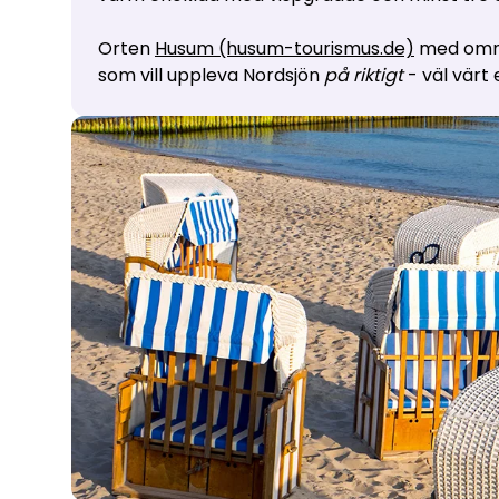
Orten
Husum (husum-tourismus.de)
med omnej
som vill uppleva Nordsjön
på riktigt
- väl värt 