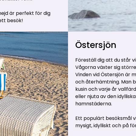
d är perfekt för dig
ett besök!
Östersjön
Föreställ dig att du står v
Vågorna växter sig större
Vinden vid Östersjön är m
och återhämtning. Man br
kusin och varje år vallfär
eller njuta av den idylli
hamnstäderna.
Ett populärt besöksmål v
mysigt, idylliskt och på fö