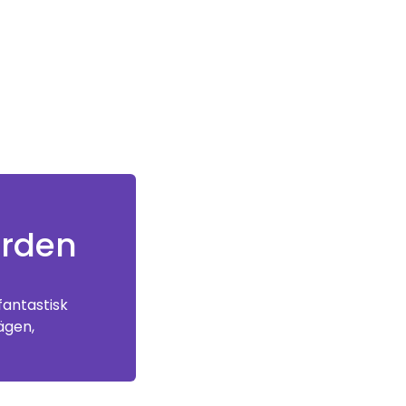
orden
fantastisk
ägen,