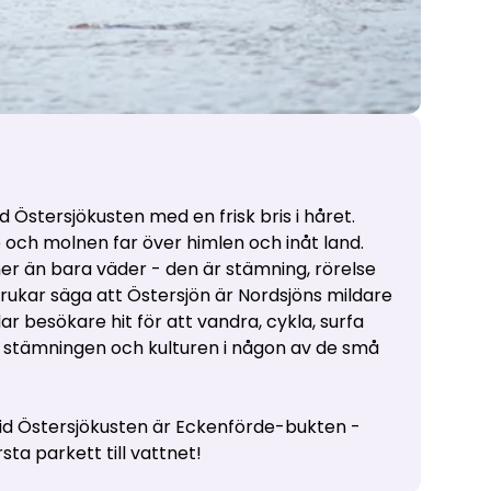
id Östersjökusten med en frisk bris i håret.
 och molnen far över himlen och inåt land.
er än bara väder - den är stämning, rörelse
ukar säga att Östersjön är Nordsjöns mildare
dar besökare hit för att vandra, cykla, surfa
ska stämningen och kulturen i någon av de små
id Östersjökusten är Eckenförde-bukten -
rsta parkett till vattnet!