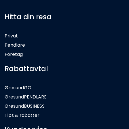
Hitta din resa
Privat
Pendlare
Företag
Rabattavtal
ØresundGO
ØresundPENDLARE
ØresundBUSINESS
Tips & rabatter