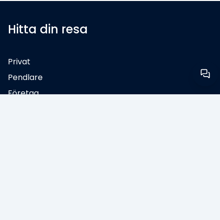
Hitta din resa
Privat
Pendlare
Företag
Rabattavtal
ØresundGO
ØresundPENDLARE
ØresundBUSINESS
Tips & rabatter