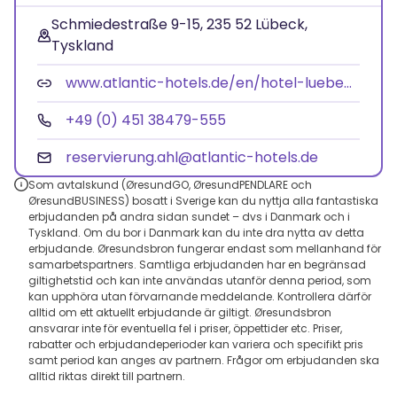
Schmiedestraße 9-15, 235 52 Lübeck,
Tyskland
www.atlantic-hotels.de/en/hotel-luebeck/
+49 (0) 451 38479-555
reservierung.ahl@atlantic-hotels.de
Som avtalskund (ØresundGO, ØresundPENDLARE och
ØresundBUSINESS) bosatt i Sverige kan du nyttja alla fantastiska
erbjudanden på andra sidan sundet – dvs i Danmark och i
Tyskland. Om du bor i Danmark kan du inte dra nytta av detta
erbjudande. Øresundsbron fungerar endast som mellanhand för
samarbetspartners. Samtliga erbjudanden har en begränsad
giltighetstid och kan inte användas utanför denna period, som
kan upphöra utan förvarnande meddelande. Kontrollera därför
alltid om ett aktuellt erbjudande är giltigt. Øresundsbron
ansvarar inte för eventuella fel i priser, öppettider etc. Priser,
rabatter och erbjudandeperioder kan variera och specifikt pris
samt period kan anges av partnern. Frågor om erbjudanden ska
alltid riktas direkt till partnern.