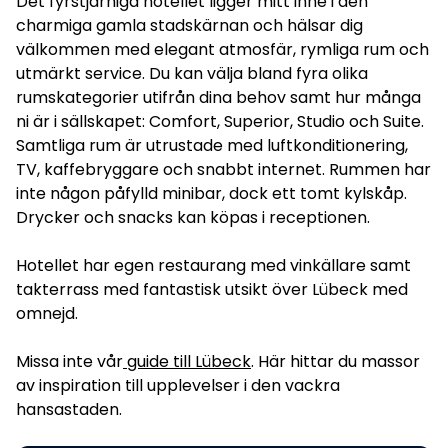
Det fyrstjärniga hotellet ligger mitt inne i den
charmiga gamla stadskärnan och hälsar dig
välkommen med elegant atmosfär, rymliga rum och
utmärkt service. Du kan välja bland fyra olika
rumskategorier utifrån dina behov samt hur många
ni är i sällskapet: Comfort, Superior, Studio och Suite.
Samtliga rum är utrustade med luftkonditionering,
TV, kaffebryggare och snabbt internet. Rummen har
inte någon påfylld minibar, dock ett tomt kylskåp.
Drycker och snacks kan köpas i receptionen.
Hotellet har egen restaurang med vinkällare samt
takterrass med fantastisk utsikt över Lübeck med
omnejd.
Missa inte vår
guide till Lübeck
. Här hittar du massor
av inspiration till upplevelser i den vackra
hansastaden.