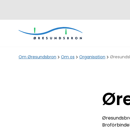
Om Øresundsbron
Om os
Organisation
Øresundsb
Ør
Øresundsbro
Broförbinde