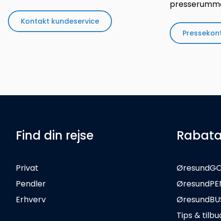
presserumme
Kontakt kundeservice
Pressekon
Find din rejse
Rabata
Privat
ØresundG
Pendler
ØresundPE
Erhverv
ØresundBU
Tips & tilbu