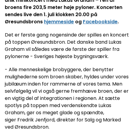
unik minikoncert med Lukas Graham – i en af
broens fire 203,5 meter høje pyloner. Koncerten
sendes live den 1. juli klokken 20.00 på
Øresundsbrons
hjemmeside
og
Facebookside
.
Det er første gang nogensinde der spilles en koncert
på toppen Øresundsbron. Det danske band Lukas
Graham vil således være de første der spiller fra
pylonerne - Sveriges højeste bygningsværk.
- Alle menneskelige brobyggere, der benytter
mulighederne som broen skaber, hyldes under vores
jubilæum inden for rammerne af vores tema. Men
selvfølgelig vil vi også gerne fremhæve broen, der er
en vigtig del af integrationen i regionen. At sætte
spotlys på toppen med verdenskendte Lukas
Graham, gør os meget glade og spændte,
siger Fredrik Jenfjord, direktør for Salg og Marked
ved Øresundsbron.