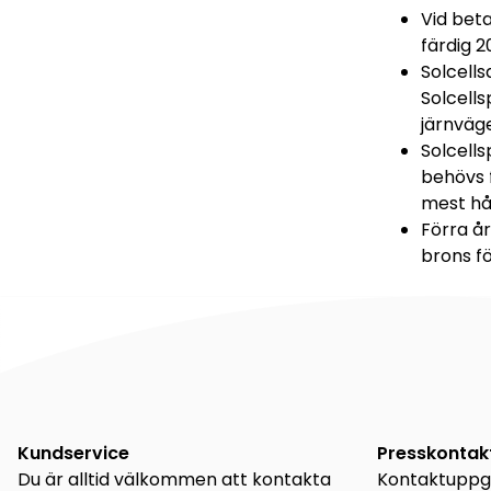
Vid bet
färdig 2
Solcell
Solcell
järnväg
Solcells
behövs f
mest hå
Förra å
brons fö
Kundservice
Presskontak
Du är alltid välkommen att kontakta
Kontaktuppgi