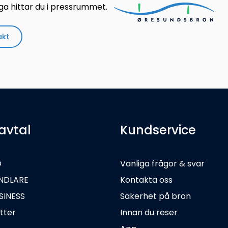
ga hittar du i pressrummet.
akt
avtal
Kundservice
O
Vanliga frågor & svar
NDLARE
Kontakta oss
SINESS
Säkerhet på bron
tter
Innan du reser