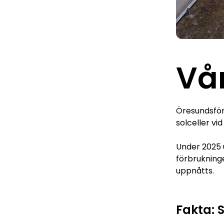
Vå
Öresundsför
solceller vi
Under 2025 u
förbrukning
uppnåtts.
Fakta: 