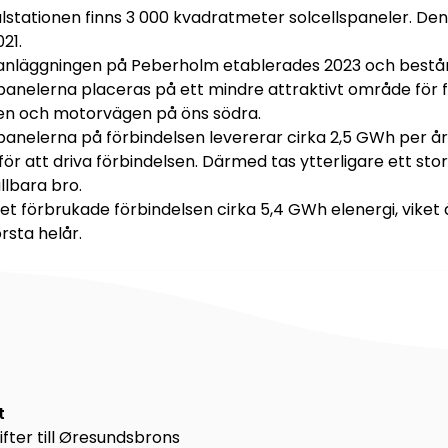
alstationen finns 3 000 kvadratmeter solcellspaneler. De
021.
sanläggningen på Peberholm etablerades 2023 och består 
spanelerna placeras på ett mindre attraktivt område för 
en och motorvägen på öns södra.
panelerna på förbindelsen levererar cirka 2,5 GWh per år
ör att driva förbindelsen. Därmed tas ytterligare ett stor
llbara bro.
ret förbrukade förbindelsen cirka 5,4 GWh elenergi, vike
rsta helår.
t
fter till Øresundsbrons