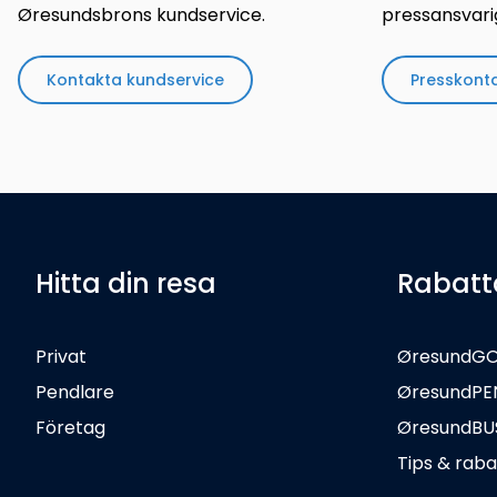
Øresundsbrons kundservice.
pressansvari
Kontakta kundservice
Presskont
Hitta din resa
Rabatt
Privat
ØresundG
Pendlare
ØresundPE
Företag
ØresundBU
Tips & raba