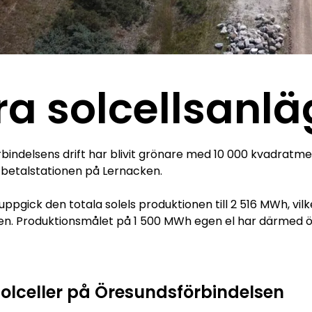
ra solcellsanl
bindelsens drift har blivit grönare med 10 000 kvadratm
d betalstationen på Lernacken.
ppgick den totala solels produktionen till 2 516 MWh, vi
en. Produktionsmålet på 1 500 MWh egen el har därmed ö
Solceller på Öresundsförbindelsen