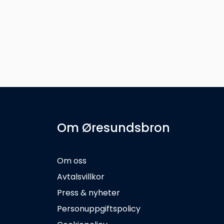
Om Øresundsbron
Om oss
Avtalsvillkor
Press & nyheter
Personuppgiftspolicy