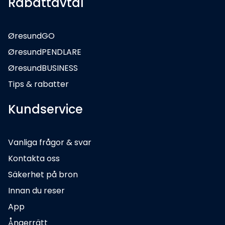
Rabattavtal
ØresundGO
ØresundPENDLARE
ØresundBUSINESS
Tips & rabatter
Kundservice
Vanliga frågor & svar
Kontakta oss
Säkerhet på bron
Innan du reser
App
Ångerrätt