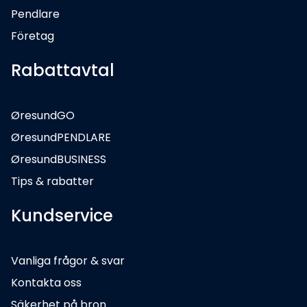
Pendlare
Företag
Rabattavtal
ØresundGO
ØresundPENDLARE
ØresundBUSINESS
Tips & rabatter
Kundservice
Vanliga frågor & svar
Kontakta oss
Säkerhet på bron