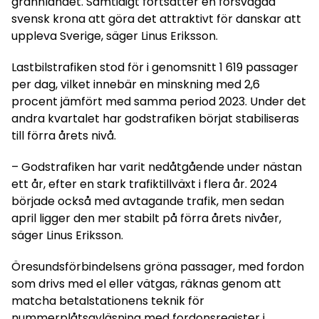
grannlandet. Samtidigt fortsätter en försvagad
svensk krona att göra det attraktivt för danskar att
uppleva Sverige, säger Linus Eriksson.
Lastbilstrafiken stod för i genomsnitt 1 619 passager
per dag, vilket innebär en minskning med 2,6
procent jämfört med samma period 2023. Under det
andra kvartalet har godstrafiken börjat stabiliseras
till förra årets nivå.
– Godstrafiken har varit nedåtgående under nästan
ett år, efter en stark trafiktillväxt i flera år. 2024
började också med avtagande trafik, men sedan
april ligger den mer stabilt på förra årets nivåer,
säger Linus Eriksson.
Öresundsförbindelsens gröna passager, med fordon
som drivs med el eller vätgas, räknas genom att
matcha betalstationens teknik för
nummerplåtsavläsning med fordonsregister i