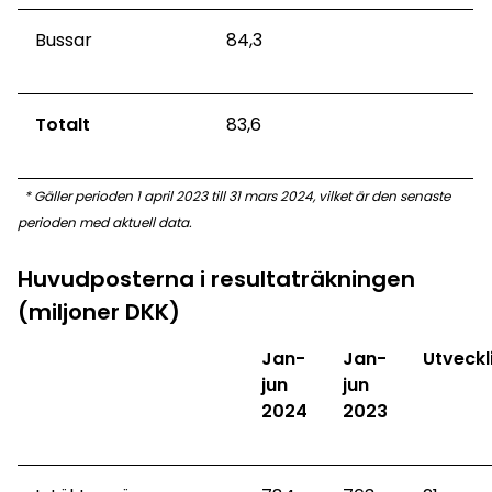
Bussar
84,3
Totalt
83,6
* Gäller perioden 1
april
202
3
till 3
1 mars 2024,
vilket är den senaste
perioden med aktuell data.
Huvudposterna i resultaträkningen
(miljoner DKK)
Jan-
Jan-
Utveckl
jun
jun
2024
2023