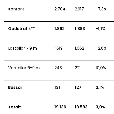
Kontant
2.704
2.917
-7,3%
Godstrafik**
1.862
1.883
-1,1%
Lastbilar > 9 m
1.619
1.662
-2,6%
Varubilar 6-9 m
243
221
10,0%
Bussar
131
127
3,1%
Totalt
19.136
18.583
3,0%