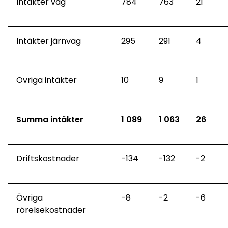
Intäkter väg
784
763
21
Intäkter järnväg
295
291
4
Övriga intäkter
10
9
1
Summa intäkter
1 089
1 063
26
Driftskostnader
-134
-132
-2
Övriga
-8
-2
-6
rörelsekostnader