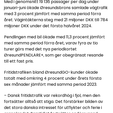
Med i genomsnitt 19 136 passager per dag under
januari-juni ökade Øresundsbrons samlade vägtrafik
med 3 procent jämfört med samma period förra
året. Vägintäkterna steg med 21 miljoner DKK till 784
miljoner DKK under det första halvåret 2024.
Pendlingen med bil ökade med 11,3 procent jämfört
med samma period förra året, varav fyra av tio
turer görs med det nya periodkortet
ØresundPENDLARE+, som ger obegränsat resande
till ett fast pris.
Fritidstrafiken bland ØresundGO-kunder ökade
totalt med omkring 4 procent under årets första
sex månader jämfört med samma period 2023.
– Dansk fritidstrafik var rekordhög i fjol, men den
fortsätter alltså att stiga. Det förstärker bilden av
det stora danska intresset för utflykter och ferie i