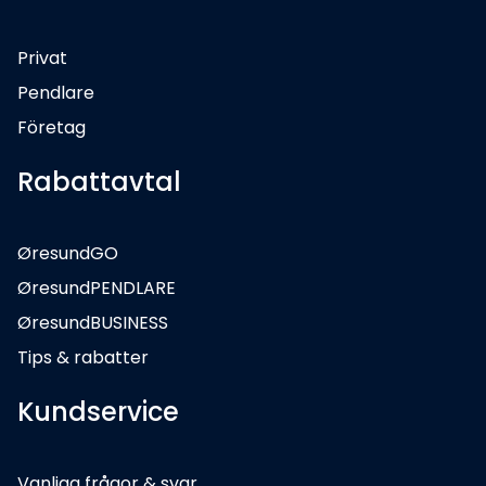
Privat
Pendlare
Företag
Rabattavtal
ØresundGO
ØresundPENDLARE
ØresundBUSINESS
Tips & rabatter
Kundservice
Vanliga frågor & svar