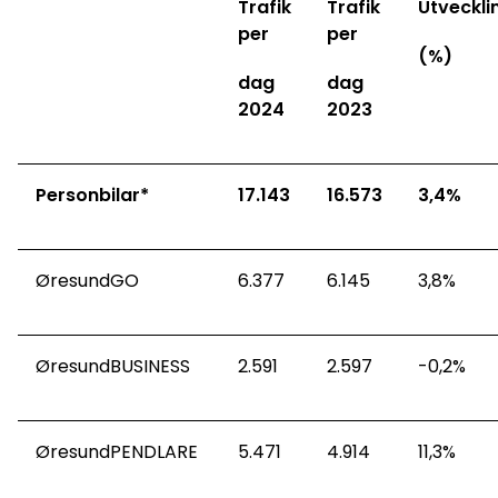
Trafik
Trafik
Utveckli
per
per
(%)
dag
dag
2024
2023
Personbilar*
17.143
16.573
3,4%
ØresundGO
6.377
6.145
3,8%
ØresundBUSINESS
2.591
2.597
-0,2%
ØresundPENDLARE
5.471
4.914
11,3%