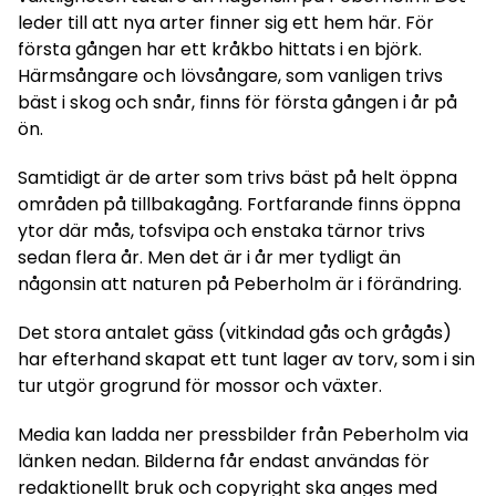
leder till att nya arter finner sig ett hem här. För
första gången har ett kråkbo hittats i en björk.
Härmsångare och lövsångare, som vanligen trivs
bäst i skog och snår, finns för första gången i år på
ön.
Samtidigt är de arter som trivs bäst på helt öppna
områden på tillbakagång. Fortfarande finns öppna
ytor där mås, tofsvipa och enstaka tärnor trivs
sedan flera år. Men det är i år mer tydligt än
någonsin att naturen på Peberholm är i förändring.
Det stora antalet gäss (vitkindad gås och grågås)
har efterhand skapat ett tunt lager av torv, som i sin
tur utgör grogrund för mossor och växter.
Media kan ladda ner pressbilder från Peberholm via
länken nedan. Bilderna får endast användas för
redaktionellt bruk och copyright ska anges med