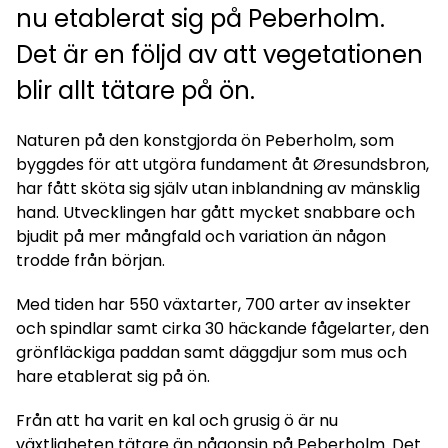
nu etablerat sig på Peberholm.
Det är en följd av att vegetationen
blir allt tätare på ön.
Naturen på den konstgjorda ön Peberholm, som
byggdes för att utgöra fundament åt Øresundsbron,
har fått sköta sig själv utan inblandning av mänsklig
hand. Utvecklingen har gått mycket snabbare och
bjudit på mer mångfald och variation än någon
trodde från början.
Med tiden har 550 växtarter, 700 arter av insekter
och spindlar samt cirka 30 häckande fågelarter, den
grönfläckiga paddan samt däggdjur som mus och
hare etablerat sig på ön.
Från att ha varit en kal och grusig ö är nu
växtligheten tätare än någonsin på Peberholm. Det