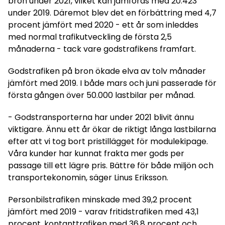
bron under 2021, vilket kan jämföras med 20.423
under 2019. Däremot blev det en förbättring med 4,7
procent jämfört med 2020 - ett år som inleddes
med normal trafikutveckling de första 2,5
månaderna - tack vare godstrafikens framfart.
Godstrafiken på bron ökade elva av tolv månader
jämfört med 2019. I både mars och juni passerade för
första gången över 50.000 lastbilar per månad.
- Godstransporterna har under 2021 blivit ännu
viktigare. Ännu ett år ökar de riktigt långa lastbilarna
efter att vi tog bort pristillägget för modulekipage.
Våra kunder har kunnat frakta mer gods per
passage till ett lägre pris. Bättre för både miljön och
transportekonomin, säger Linus Eriksson.
Personbilstrafiken minskade med 39,2 procent
jämfört med 2019 - varav fritidstrafiken med 43,1
procent, kontanttrafiken med 36,8 procent och