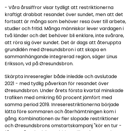
- Våra årssiffror visar tydligt att restriktionerna
kraftigt drabbat resandet över sundet, men att det
fortsatt är många som behöver resa över till arbete,
studier och fritid. Många människor lever vardagen i
två länder och det behöver bli enklare, inte svårare,
att röra sig över sundet. Det är dags att återuppta
grundidén med Øresundsbron i att skapa en
sammanhängande integrerad region, säger Linus
Eriksson, vd på Øresundsbron.
Skärpta inreseregler både inledde och avslutade
2021 - med tydlig påverkan för resandet över
Øresundsbron. Under årets första kvartal minskade
trafiken med omkring 60 procent jämfört med
samma period 2019. Inreserestriktionerna började
lätta före sommaren och återhämtningen kom i
gång. Kombinationen av fler slopade restriktioner
och Øresundsbrons omstartskampanj "kör en tur -