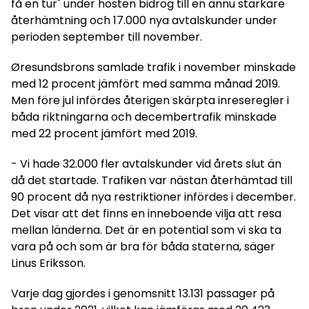
få en tur" under hösten bidrog till en ännu starkare
återhämtning och 17.000 nya avtalskunder under
perioden september till november.
Øresundsbrons samlade trafik i november minskade
med 12 procent jämfört med samma månad 2019.
Men före jul infördes återigen skärpta inreseregler i
båda riktningarna och decembertrafik minskade
med 22 procent jämfört med 2019.
- Vi hade 32.000 fler avtalskunder vid årets slut än
då det startade. Trafiken var nästan återhämtad till
90 procent då nya restriktioner infördes i december.
Det visar att det finns en inneboende vilja att resa
mellan länderna. Det är en potential som vi ska ta
vara på och som är bra för båda staterna, säger
Linus Eriksson.
Varje dag gjordes i genomsnitt 13.131 passager på