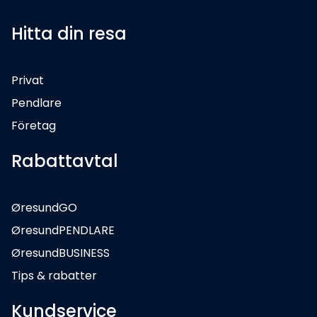
Hitta din resa
Privat
Pendlare
Företag
Rabattavtal
ØresundGO
ØresundPENDLARE
ØresundBUSINESS
Tips & rabatter
Kundservice