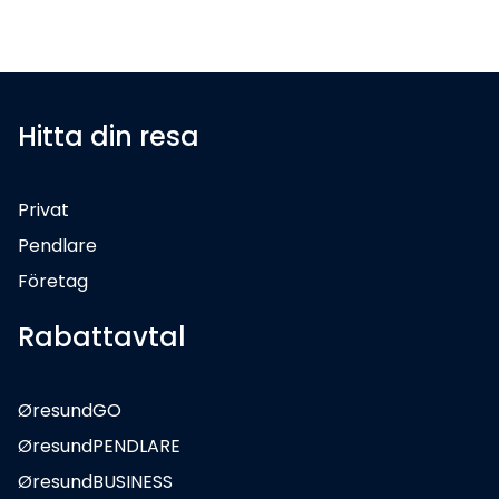
Hitta din resa
Privat
Pendlare
Företag
Rabattavtal
ØresundGO
ØresundPENDLARE
ØresundBUSINESS