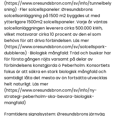
(https://www.oresundsbron.com/sv/info/tunnelbely
sning) · Fler solcellspaneler: Øresundsbrons
solcellsanläggning på 1500 m2 byggdes ut med
ytterligare 1500m2 solcellspaneler. Varje år väntas
solcellanläggningen leverera cirka 500.000 kWh,
vilket motsvarar cirka 10 procent av den el som
behövs för att driva förbindelsen. Läs mer
(https://www.oresundsbron.com/sv/solcellspark-
dubbleras) · Biologisk mångfald: Träd och buskar har
för första gången röjts varsamt på delar av
förbindelsens konstgjorda ö Peberholm. Konsortiets
fokus är att säkra en stark biologisk mångfald och
samtidigt låta det mesta av ön fortsätta utvecklas
helt naturligt. Läs mer
(https://www.oresundsbron.com/sv/info/ny-
strategi-peberholm-ska-bevara-biologisk-
mangfald)
Framtidens signalsystem: Øresundsbrons järnväg