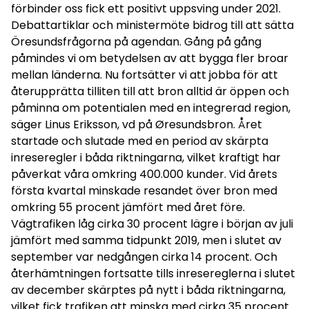
förbinder oss fick ett positivt uppsving under 2021.
Debattartiklar och ministermöte bidrog till att sätta
Öresundsfrågorna på agendan. Gång på gång
påmindes vi om betydelsen av att bygga fler broar
mellan länderna. Nu fortsätter vi att jobba för att
återupprätta tilliten till att bron alltid är öppen och
påminna om potentialen med en integrerad region,
säger Linus Eriksson, vd på Øresundsbron. Året
startade och slutade med en period av skärpta
inreseregler i båda riktningarna, vilket kraftigt har
påverkat våra omkring 400.000 kunder. Vid årets
första kvartal minskade resandet över bron med
omkring 55 procent jämfört med året före.
Vägtrafiken låg cirka 30 procent lägre i början av juli
jämfört med samma tidpunkt 2019, men i slutet av
september var nedgången cirka 14 procent. Och
återhämtningen fortsatte tills inresereglerna i slutet
av december skärptes på nytt i båda riktningarna,
vilket fick trafiken att minska med cirka 35 procent