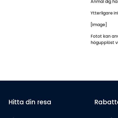
Anmäl dig här
Ytterligare 
[image]
Fotot kan an
högupplöst v
Hitta din resa
Rabatt