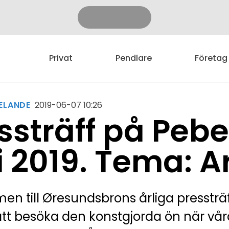
Privat
Pendlare
Företag
ELANDE
2019-06-07 10:26
ssträff på Peb
i 2019. Tema: A
n till Øresundsbrons årliga pressträff
tt besöka den konstgjorda ön när vår