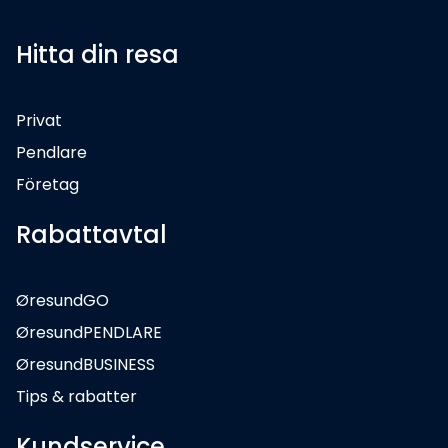
Hitta din resa
Privat
Pendlare
Företag
Rabattavtal
ØresundGO
ØresundPENDLARE
ØresundBUSINESS
Tips & rabatter
Kundservice