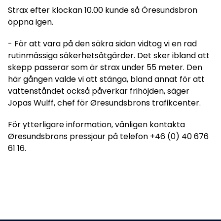
Strax efter klockan 10.00 kunde så Öresundsbron
öppna igen.
- För att vara på den säkra sidan vidtog vi en rad
rutinmässiga säkerhetsåtgärder. Det sker ibland att
skepp passerar som är strax under 55 meter. Den
här gången valde vi att stänga, bland annat för att
vattenståndet också påverkar frihöjden, säger
Jopas Wulff, chef för Øresundsbrons trafikcenter.
För ytterligare information, vänligen kontakta
Øresundsbrons pressjour på telefon +46 (0) 40 676
61 16.