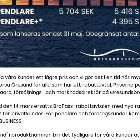
uda våra kunder ett lägre pris och vi gör det i en tid när my
orsa Öresund för alla som har ett rabattavtal. Priserna 
gaard, försäljnings- och marknadsdirektör på Øresundsbr
 den 14 mars ersätts BroPass-rabattavtalen med nya ra
t för privatkunder. För pendlare och företagskunder k
BUSINESS.
d" i produktnamnen blir det tydligare för våra kunder at