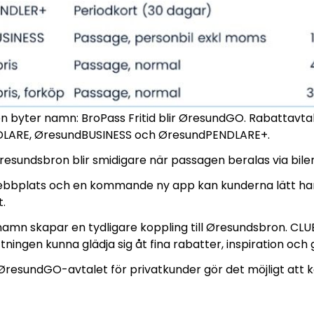
n byter namn: BroPass Fritid blir ØresundGO. Rabattavt
LARE, ØresundBUSINESS och ØresundPENDLARE+.
esundsbron blir smidigare när passagen beralas via bilens
bbplats och en kommande ny app kan kunderna lätt hant
.
amn skapar en tydligare koppling till Øresundsbron. CL
tningen kunna glädja sig åt fina rabatter, inspiration och g
 ØresundGO-avtalet för privatkunder gör det möjligt att ko