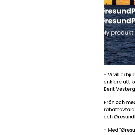
– Vi vill erbj
enklare att k
Berit Vester
Från och med
rabattavtale
och Øresund
– Med "Øresun