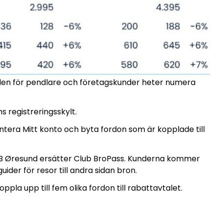
alen för pendlare och företagskunder heter numera
 registreringsskylt.
era Mitt konto och byta fordon som är kopplade till
UB Øresund ersätter Club BroPass. Kunderna kommer
uider för resor till andra sidan bron.
ppla upp till fem olika fordon till rabattavtalet.