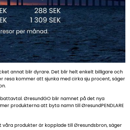
cket annat blir dyrare. Det blir helt enkelt billigare och
per resa kommer att sjunka med cirka sju procent, säger
on.
battavtal. ØresundGO blir namnet på det nya
ommer produkterna att byta namn till ØresundPENDLARE
t våra produkter är kopplade till Øresundsbron, säger