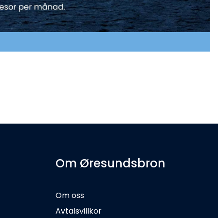
P
Om Øresundsbron
Om oss
Avtalsvillkor