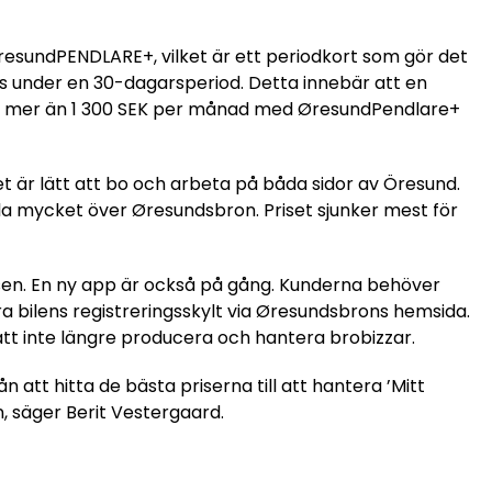
esundPENDLARE+, vilket är ett periodkort som gör det
pris under en 30-dagarsperiod. Detta innebär att en
a mer än 1 300 SEK per månad med ØresundPendlare+
 är lätt att bo och arbeta på båda sidor av Öresund.
dla mycket över Øresundsbron. Priset sjunker mest för
sen. En ny app är också på gång. Kunderna behöver
era bilens registreringsskylt via Øresundsbrons hemsida.
att inte längre producera och hantera brobizzar.
ån att hitta de bästa priserna till att hantera ’Mitt
on, säger Berit Vestergaard.