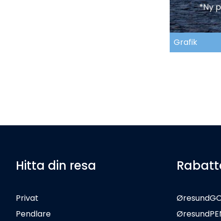
Grafik
Hitta din resa
Rabatt
Privat
ØresundG
Pendlare
ØresundPE