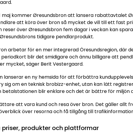
aard.
1 maj kommer Øresundsbron att lansera rabattavtalet Ør
endlare att köra över bron så mycket de vill till ett fast 
 reser över Øresundsbron fem dagar i veckan kan spar
Øresundsbrons tidigare pendlarprodukt.
on arbetar för en mer integrerad Öresundsregion, där det
periodkort blir det smidigare och ännu billigare att pen
r mycket, säger Berit Vestergaard.
 lanserar en ny hemsida för att förbättra kundupplevel
ry sig om en teknisk brobizz-enhet, utan kan lätt registr
etalstationen blir enklare och det är bättre för miljön 
lättare att vara kund och resa över bron. Det gäller allt fr
 överblick över resorna och få tillgång till trafikinformati
 priser, produkter och plattformar