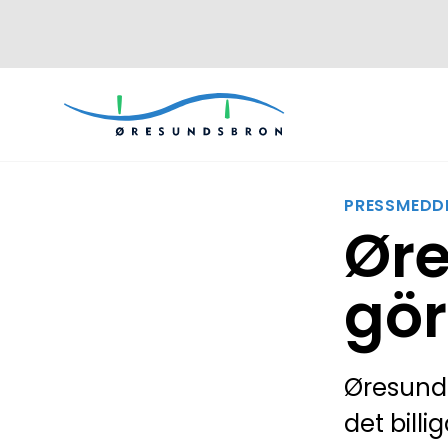
PRESSMEDD
Øre
gör
Øresunds
det billi