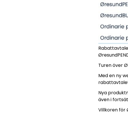
Rabattavtale
ØresundPEND
Turen över Ør
Med en ny we
rabattavtalet
Nya produktn
även i fortsät
Villkoren för