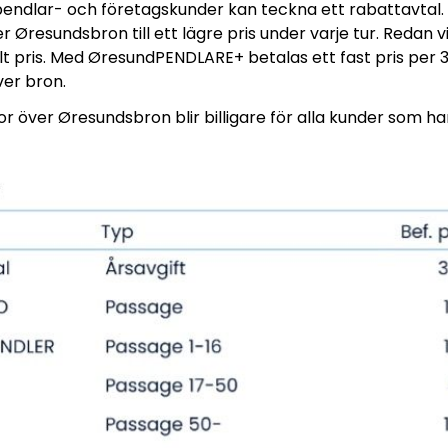
 pendlar- och företagskunder kan teckna ett rabattavtal.
 Øresundsbron till ett lägre pris under varje tur. Redan vi
ullt pris. Med ØresundPENDLARE+ betalas ett fast pris pe
ver bron.
or över Øresundsbron blir billigare för alla kunder som har