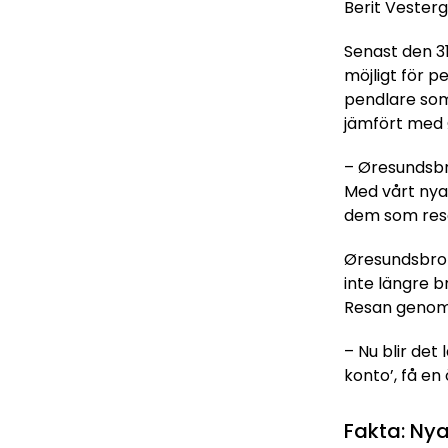
Berit Vesterg
Senast den 3
möjligt för p
pendlare som
jämfört med 
– Øresundsbr
Med vårt nya 
dem som rese
Øresundsbron
inte längre b
Resan genom b
– Nu blir det 
konto’, få en
Fakta: Nya