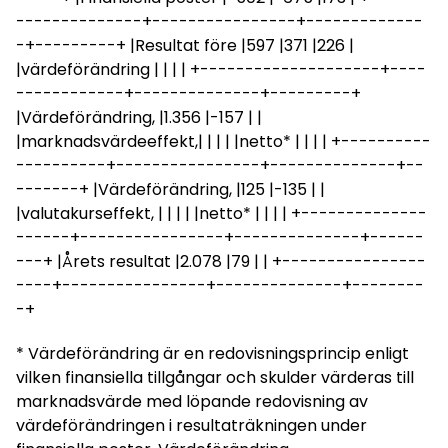
--------------+----------------+-------------
-+---------+ |Resultat före |597 |371 |226 |
|värdeförändring | | | | +--------------------+----
------------+--------------+---------+
|Värdeförändring, |1.356 |-157 | |
|marknadsvärdeeffekt,| | | | |netto* | | | | +----------
----------+----------------+--------------+--
-------+ |Värdeförändring, |125 |-135 | |
|valutakurseffekt, | | | | |netto* | | | | +--------------
------+----------------+--------------+------
---+ |Årets resultat |2.078 |79 | | +----------------
----+----------------+--------------+--------
-+
* Värdeförändring är en redovisningsprincip enligt
vilken finansiella tillgångar och skulder värderas till
marknadsvärde med löpande redovisning av
värdeförändringen i resultaträkningen under