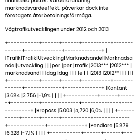
finansiella poster. Värdeförändring
marknadsvärdeeffekt, påverkar dock inte
företagets återbetalningsförmåga.
Vägtrafikutvecklingen under 2012 och 2013
+-----------+------+------+----------+-------
------+-------------+-------------+ |
|Trafik|Trafik|Utveckling|Marknadsandel|Marknadsa
ndel|Utveckling | | |per |per |trafik |2013*** |2012*** |
marknadsand| | |dag |dag | | | |e | | |2013 |2012**| | | |l |
+-----------+------+------+----------+-------
------+-------------+-------------+ |Kontant
|3.684 |3.756 |-1,9% | | | | +-----------+------+-----
-+----------+-------------+-------------+----
---------+ |Bropass |5.003 |4,720 |6,0% | | | | +------
-----+------+------+----------+-------------
+-------------+-------------+ |Pendlare |5.879
|6.328 |-7,1% | | | | +-----------+------+------+---