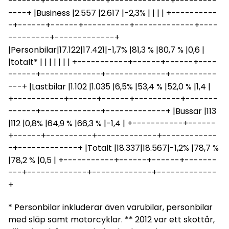
-------+-------------+-------------+---------
----+ |Business |2.557 |2.617 |-2,3% | | | | +----------
-+------+------+----------+-------------+----
---------+-------------+
|Personbilar|17.122|17.421|-1,7% |81,3 % |80,7 % |0,6 |
|totalt* | | | | | | | +-----------+------+------+----
------+-------------+-------------+----------
---+ |Lastbilar |1.102 |1.035 |6,5% |53,4 % |52,0 % |1,4 |
+-----------+------+------+----------+-------
------+-------------+-------------+ |Bussar |113
|112 |0,8% |64,9 % |66,3 % |-1,4 | +-----------+------
+------+----------+-------------+------------
-+-------------+ |Totalt |18.337|18.567|-1,2% |78,7 %
|78,2 % |0,5 | +-----------+------+------+-------
---+-------------+-------------+-------------
+
* Personbilar inkluderar även varubilar, personbilar
med släp samt motorcyklar. ** 2012 var ett skottår,