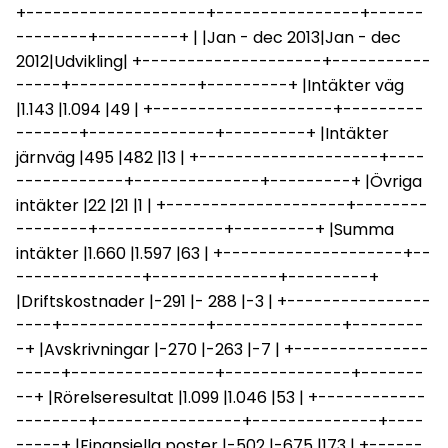
+--------------------+----------------+------
--------+---------+ | |Jan - dec 2013|Jan - dec
2012|Udvikling| +--------------------+-----------
-----+--------------+---------+ |Intäkter väg
|1.143 |1.094 |49 | +--------------------+---------
-------+--------------+---------+ |Intäkter
järnväg |495 |482 |13 | +--------------------+----
------------+--------------+---------+ |Övriga
intäkter |22 |21 |1 | +--------------------+--------
--------+--------------+---------+ |Summa
intäkter |1.660 |1.597 |63 | +--------------------+--
--------------+--------------+---------+
|Driftskostnader |-291 |- 288 |-3 | +----------------
----+----------------+--------------+--------
-+ |Avskrivningar |-270 |-263 |-7 | +---------------
-----+----------------+--------------+-------
--+ |Rörelseresultat |1.099 |1.046 |53 | +------------
--------+----------------+--------------+----
-----+ |Finansiella poster |-502 |-675 |173 | +------