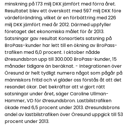
minskning på 173 milj DKK jämfört med förra året.
Resultatet blev ett överskott med 597 milj DKK före
värdeförändring, vilket är en förbättring med 226
milj DKK jämfört med år 2012. Därmed uppfyller
företaget det ekonomiska målet för år 2013.
Satsningar gav resultat Konsortiets satsning på
BroPass-kunder har lett till en ökning av BroPass-
trafiken med 6,0 procent. I oktober nådde
Øresundsbron upp till 300.000 BroPass-kunder, 15
månader tidigare än beräknat. - Integrationen över
Öresund är helt tydligt numera något som pågår på
människors fritid och vi gläder oss förstås åt att det
resandet ökar. Det bekräftar att vi gjort rätt
satsningar under året, säger Caroline Ullman-
Hammer, VD för Øresundsbron. Lastbilstrafiken
ökade med 6,5 procent under 2013. Øresundsbrons
andel av lastbilstrafiken över Öresund uppgick till 53
procent under 2013.