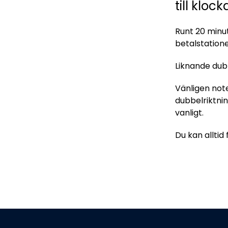
till kloc
Runt 20 minu
betalstation
Liknande dub
Vänligen not
dubbelriktni
vanligt.
Du kan allti