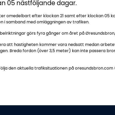
kan 05 nästföljande dagar.
ter omedelbart efter klockan 21 samt efter klockan 05 ka
en i samband med omläggningen av trafiken.
belriktningar görs fyra gånger om året på Øresundsbron, 
era att hastigheten kommer vara nedsatt medan arbetet p
ngen. Breda fordon (över 3,5 meter) kan inte passera bro
d följa den aktuella trafiksituationen på oresundsbron.c