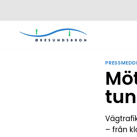
PRESSMEDD
Möt
tun
Vägtrafi
– från k