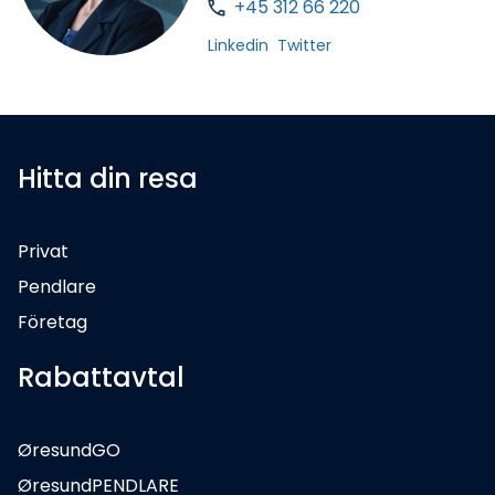
+45 312 66 220
Linkedin
Twitter
Hitta din resa
Privat
Pendlare
Företag
Rabattavtal
ØresundGO
ØresundPENDLARE