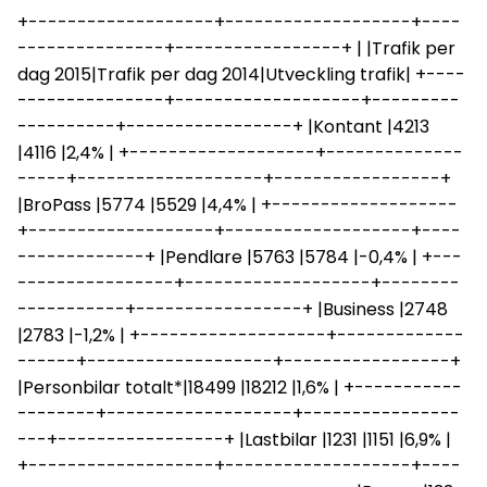
+-------------------+-------------------+----
---------------+-----------------+ | |Trafik per
dag 2015|Trafik per dag 2014|Utveckling trafik| +----
---------------+-------------------+---------
----------+-----------------+ |Kontant |4213
|4116 |2,4% | +-------------------+--------------
-----+-------------------+-----------------+
|BroPass |5774 |5529 |4,4% | +-------------------
+-------------------+-------------------+----
-------------+ |Pendlare |5763 |5784 |-0,4% | +---
----------------+-------------------+--------
-----------+-----------------+ |Business |2748
|2783 |-1,2% | +-------------------+-------------
------+-------------------+-----------------+
|Personbilar totalt*|18499 |18212 |1,6% | +-----------
--------+-------------------+----------------
---+-----------------+ |Lastbilar |1231 |1151 |6,9% |
+-------------------+-------------------+----