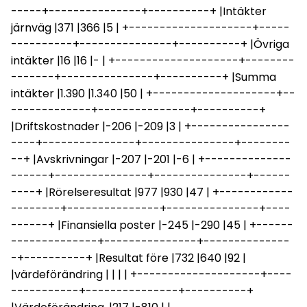
-----+---------------+----------+ |Intäkter
järnväg |371 |366 |5 | +--------------------+-----
----------+---------------+----------+ |Övriga
intäkter |16 |16 |- | +--------------------+--------
-------+---------------+----------+ |Summa
intäkter |1.390 |1.340 |50 | +--------------------+--
-------------+---------------+----------+
|Driftskostnader |-206 |-209 |3 | +----------------
----+---------------+---------------+--------
--+ |Avskrivningar |-207 |-201 |-6 | +--------------
------+---------------+---------------+------
----+ |Rörelseresultat |977 |930 |47 | +------------
--------+---------------+---------------+----
------+ |Finansiella poster |-245 |-290 |45 | +------
--------------+---------------+--------------
-+----------+ |Resultat före |732 |640 |92 |
|värdeförändring | | | | +--------------------+----
-----------+---------------+----------+