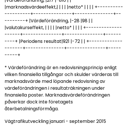
|Värdeförändring, |217 |-810 | |
|marknadsvärdeeffekt,| | | | |netto* | | | | +----------
----------+---------------+---------------+--
--------+ |Värdeförändring, |-28 |98 | |
|valutakurseffekt, | | | | |netto* | | | | +--------------
------+---------------+---------------+------
----+ |Periodens resultat|921 |-72 | | +-------------
-------+---------------+---------------+-----
-----+
* Värdeförändring är en redovisningsprincip enligt
vilken finansiella tillgångar och skulder värderas till
marknadsvärde med löpande redovisning av
värdeförändringen i resultaträkningen under
finansiella poster. Marknadsvärdeförändringen
påverkar dock inte företagets
återbetalningsförmåga.
Vägtrafikutveckling januari - september 2015