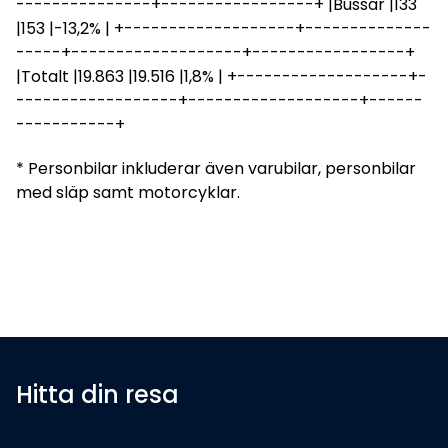
---------------+-----------------+ |Bussar |133
|153 |-13,2% | +-------------------+--------------
-----+-------------------+-----------------+
|Totalt |19.863 |19.516 |1,8% | +-------------------+-
------------------+-------------------+------
-----------+
* Personbilar inkluderar även varubilar, personbilar
med släp samt motorcyklar.
Hitta din resa