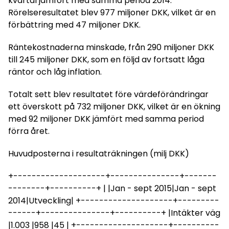
kvartal jämfört med samma period 2014.
Rörelseresultatet blev 977 miljoner DKK, vilket är en
förbättring med 47 miljoner DKK.
Räntekostnaderna minskade, från 290 miljoner DKK
till 245 miljoner DKK, som en följd av fortsatt låga
räntor och låg inflation.
Totalt sett blev resultatet före värdeförändringar
ett överskott på 732 miljoner DKK, vilket är en ökning
med 92 miljoner DKK jämfört med samma period
förra året.
Huvudposterna i resultaträkningen (milj DKK)
+--------------------+---------------+-------
--------+----------+ | |Jan - sept 2015|Jan - sept
2014|Utveckling| +--------------------+---------
------+---------------+----------+ |Intäkter väg
|1.003 |958 |45 | +--------------------+----------