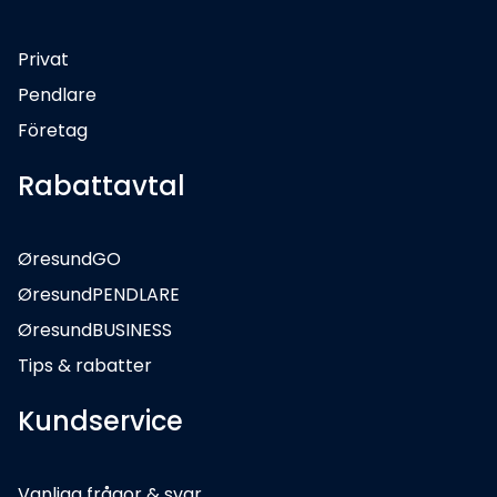
Privat
Pendlare
Företag
Rabattavtal
ØresundGO
ØresundPENDLARE
ØresundBUSINESS
Tips & rabatter
Kundservice
Vanliga frågor & svar