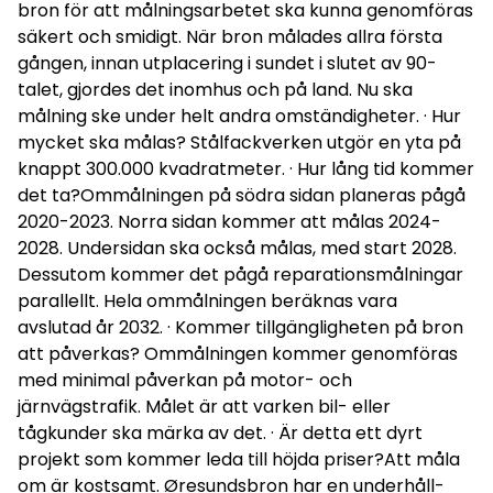
bron för att målningsarbetet ska kunna genomföras
säkert och smidigt. När bron målades allra första
gången, innan utplacering i sundet i slutet av 90-
talet, gjordes det inomhus och på land. Nu ska
målning ske under helt andra omständigheter. · Hur
mycket ska målas? Stålfackverken utgör en yta på
knappt 300.000 kvadratmeter. · Hur lång tid kommer
det ta?Ommålningen på södra sidan planeras pågå
2020-2023. Norra sidan kommer att målas 2024-
2028. Undersidan ska också målas, med start 2028.
Dessutom kommer det pågå reparationsmålningar
parallellt. Hela ommålningen beräknas vara
avslutad år 2032. · Kommer tillgängligheten på bron
att påverkas? Ommålningen kommer genomföras
med minimal påverkan på motor- och
järnvägstrafik. Målet är att varken bil- eller
tågkunder ska märka av det. · Är detta ett dyrt
projekt som kommer leda till höjda priser?Att måla
om är kostsamt. Øresundsbron har en underhåll-