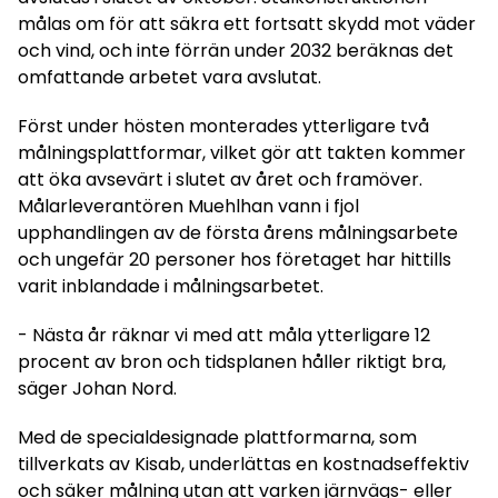
målas om för att säkra ett fortsatt skydd mot väder
och vind, och inte förrän under 2032 beräknas det
omfattande arbetet vara avslutat.
Först under hösten monterades ytterligare två
målningsplattformar, vilket gör att takten kommer
att öka avsevärt i slutet av året och framöver.
Målarleverantören Muehlhan vann i fjol
upphandlingen av de första årens målningsarbete
och ungefär 20 personer hos företaget har hittills
varit inblandade i målningsarbetet.
- Nästa år räknar vi med att måla ytterligare 12
procent av bron och tidsplanen håller riktigt bra,
säger Johan Nord.
Med de specialdesignade plattformarna, som
tillverkats av Kisab, underlättas en kostnadseffektiv
och säker målning utan att varken järnvägs- eller