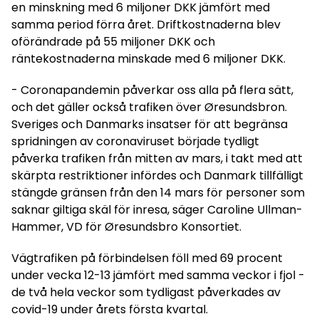
en minskning med 6 miljoner DKK jämfört med
samma period förra året. Driftkostnaderna blev
oförändrade på 55 miljoner DKK och
räntekostnaderna minskade med 6 miljoner DKK.
- Coronapandemin påverkar oss alla på flera sätt,
och det gäller också trafiken över Øresundsbron.
Sveriges och Danmarks insatser för att begränsa
spridningen av coronaviruset började tydligt
påverka trafiken från mitten av mars, i takt med att
skärpta restriktioner infördes och Danmark tillfälligt
stängde gränsen från den 14 mars för personer som
saknar giltiga skäl för inresa, säger Caroline Ullman-
Hammer, VD för Øresundsbro Konsortiet.
Vägtrafiken på förbindelsen föll med 69 procent
under vecka 12-13 jämfört med samma veckor i fjol -
de två hela veckor som tydligast påverkades av
covid-19 under årets första kvartal.