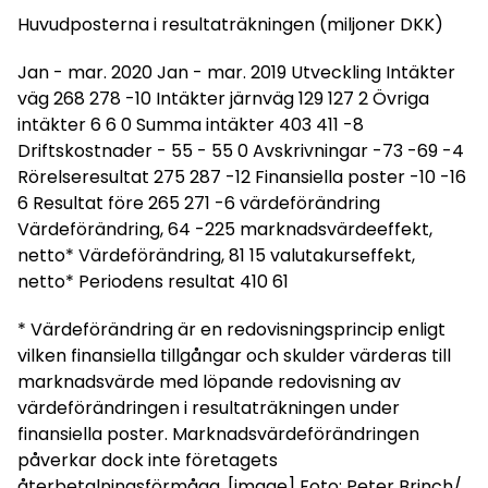
Huvudposterna i resultaträkningen (miljoner DKK)
Jan - mar. 2020 Jan - mar. 2019 Utveckling Intäkter
väg 268 278 -10 Intäkter järnväg 129 127 2 Övriga
intäkter 6 6 0 Summa intäkter 403 411 -8
Driftskostnader - 55 - 55 0 Avskrivningar -73 -69 -4
Rörelseresultat 275 287 -12 Finansiella poster -10 -16
6 Resultat före 265 271 -6 värdeförändring
Värdeförändring, 64 -225 marknadsvärdeeffekt,
netto* Värdeförändring, 81 15 valutakurseffekt,
netto* Periodens resultat 410 61
* Värdeförändring är en redovisningsprincip enligt
vilken finansiella tillgångar och skulder värderas till
marknadsvärde med löpande redovisning av
värdeförändringen i resultaträkningen under
finansiella poster. Marknadsvärdeförändringen
påverkar dock inte företagets
återbetalningsförmåga. [image] Foto: Peter Brinch/