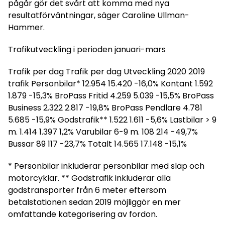
pågår gör det svårt att komma med nya
resultatförväntningar, säger Caroline Ullman-
Hammer.
Trafikutveckling i perioden januari-mars
Trafik per dag Trafik per dag Utveckling 2020 2019
trafik Personbilar* 12.954 15.420 -16,0% Kontant 1.592
1.879 -15,3% BroPass Fritid 4.259 5.039 -15,5% BroPass
Business 2.322 2.817 -19,8% BroPass Pendlare 4.781
5.685 -15,9% Godstrafik** 1.522 1.611 -5,6% Lastbilar > 9
m. 1.414 1.397 1,2% Varubilar 6-9 m. 108 214 -49,7%
Bussar 89 117 -23,7% Totalt 14.565 17.148 -15,1%
* Personbilar inkluderar personbilar med släp och
motorcyklar. ** Godstrafik inkluderar alla
godstransporter från 6 meter eftersom
betalstationen sedan 2019 möjliggör en mer
omfattande kategorisering av fordon.