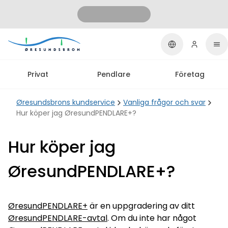
Privat
Pendlare
Företag
Øresundsbrons kundservice
Vanliga frågor och svar
Hur köper jag ØresundPENDLARE+?
Hur köper jag
ØresundPENDLARE+?
ØresundPENDLARE
+
är en uppgradering av ditt
ØresundPENDLARE-avtal
. Om du inte har något