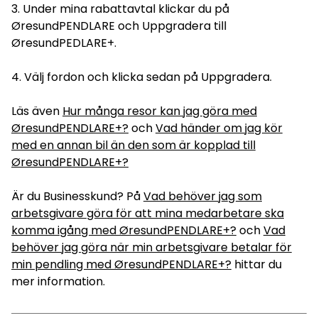
3. Under mina rabattavtal klickar du på
ØresundPENDLARE och Uppgradera till
ØresundPEDLARE+.
4. Välj fordon och klicka sedan på Uppgradera.
Läs även
Hur många resor kan jag göra med
ØresundPENDLARE+?
och
Vad händer om jag kör
med en annan bil än den som är kopplad till
ØresundPENDLARE+?
Är du Businesskund? På
Vad behöver jag som
arbetsgivare göra för att mina medarbetare ska
komma igång med ØresundPENDLARE+?
och
Vad
behöver jag göra när min arbetsgivare betalar för
min pendling med ØresundPENDLARE+?
hittar du
mer information.