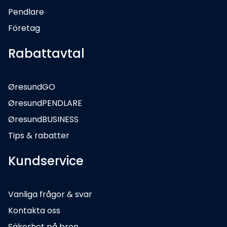
Pendlare
Företag
Rabattavtal
ØresundGO
ØresundPENDLARE
ØresundBUSINESS
Tips & rabatter
Kundservice
Vanliga frågor & svar
Kontakta oss
Säkerhet på bron