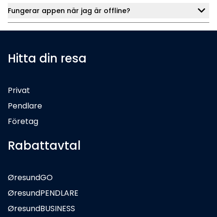
Fungerar appen när jag är offline?
Hitta din resa
Privat
Pendlare
Företag
Rabattavtal
ØresundGO
ØresundPENDLARE
ØresundBUSINESS