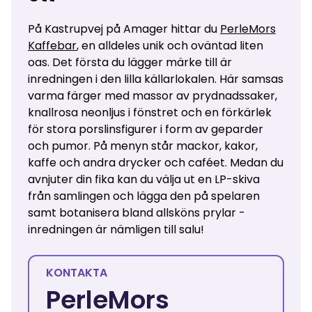
På Kastrupvej på Amager hittar du
PerleMors
Kaffebar
, en alldeles unik och oväntad liten
oas. Det första du lägger märke till är
inredningen i den lilla källarlokalen. Här samsas
varma färger med massor av prydnadssaker,
knallrosa neonljus i fönstret och en förkärlek
för stora porslinsfigurer i form av geparder
och pumor. På menyn står mackor, kakor,
kaffe och andra drycker och caféet. Medan du
avnjuter din fika kan du välja ut en LP-skiva
från samlingen och lägga den på spelaren
samt botanisera bland allsköns prylar -
inredningen är nämligen till salu!
KONTAKTA
PerleMors