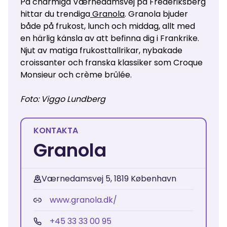
På charmiga Værnedamsvej på Frederiksberg
hittar du trendiga
Granola
. Granola bjuder
både på frukost, lunch och middag, allt med
en härlig känsla av att befinna dig i Frankrike.
Njut av matiga frukosttallrikar, nybakade
croissanter och franska klassiker som Croque
Monsieur och
crème brûlée.
Foto: Viggo Lundberg
KONTAKTA
Granola
Værnedamsvej 5, 1819 København
www.granola.dk/
+45 33 33 00 95