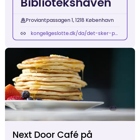
Bibliotekshaven
Proviantpassagen 1, 1218 København
kongeligeslotte.dk/da/det-sker-paa-kongelige-slotte/cafe-i-bibliotekshaven.html
Next Door Café på