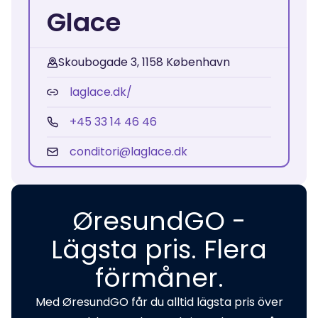
Glace
Skoubogade 3, 1158 København
laglace.dk/
+45 33 14 46 46
conditori@laglace.dk
ØresundGO -
Lägsta pris. Flera
förmåner.
Med ØresundGO får du alltid lägsta pris över