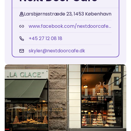
Larsbjørnsstræde 23, 1453 København
www.facebook.com/nextdoorcafe.dk/?locale=sv_SE
+45 27 12 08 18
skyler@nextdoorcafe.dk