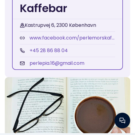
Kaffebar
Kastrupvej 6, 2300 København
www.facebook.com/perlemorskaffebar/?locale=sv_SE
+45 28 86 88 04
perlepia.16@gmail.com