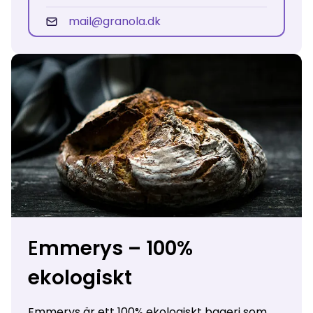
mail@granola.dk
E
mmerys – 100%
ekologiskt
Emmerys
är ett 100% ekologiskt bageri som