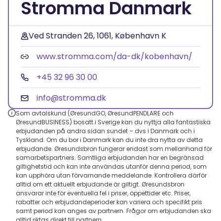
Stromma Danmark
Ved Stranden 26, 1061, København K
www.stromma.com/da-dk/kobenhavn/
+45 32 96 30 00
info@stromma.dk
Som avtalskund (ØresundGO, ØresundPENDLARE och
ØresundBUSINESS) bosatt i Sverige kan du nyttja alla fantastiska
erbjudanden på andra sidan sundet – dvs i Danmark och i
Tyskland. Om du bor i Danmark kan du inte dra nytta av detta
erbjudande. Øresundsbron fungerar endast som mellanhand för
samarbetspartners. Samtliga erbjudanden har en begränsad
giltighetstid och kan inte användas utanför denna period, som
kan upphöra utan förvarnande meddelande. Kontrollera därför
alltid om ett aktuellt erbjudande är giltigt. Øresundsbron
ansvarar inte för eventuella fel i priser, öppettider etc. Priser,
rabatter och erbjudandeperioder kan variera och specifikt pris
samt period kan anges av partnern. Frågor om erbjudanden ska
alltid riktas direkt till partnern.