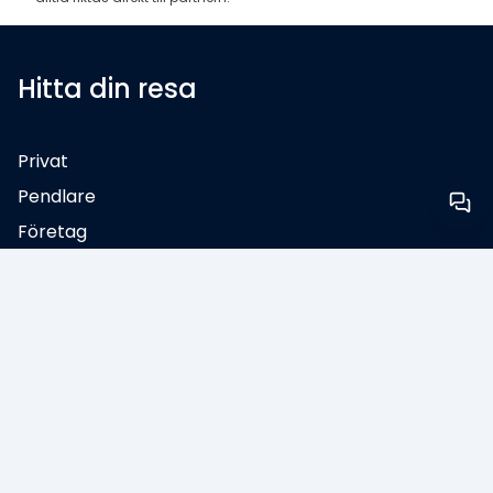
Hitta din resa
Privat
Pendlare
Företag
Rabattavtal
ØresundGO
ØresundPENDLARE
ØresundBUSINESS
Tips & rabatter