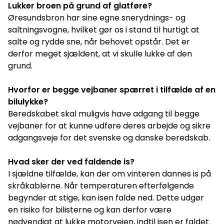
Lukker broen på grund af glatføre?
Øresundsbron har sine egne snerydnings- og
saltningsvogne, hvilket gør os i stand til hurtigt at
salte og rydde sne, når behovet opstår. Det er
derfor meget sjældent, at vi skulle lukke af den
grund.
Hvorfor er begge vejbaner spærret i tilfælde af en
bilulykke?
Beredskabet skal muligvis have adgang til begge
vejbaner for at kunne udføre deres arbejde og sikre
adgangsveje for det svenske og danske beredskab.
Hvad sker der ved faldende is?
I sjældne tilfælde, kan der om vinteren dannes is på
skråkablerne. Når temperaturen efterfølgende
begynder at stige, kan isen falde ned. Dette udgør
en risiko for bilisterne og kan derfor være
nødvendigt at lukke motorvejen, indtil isen er faldet