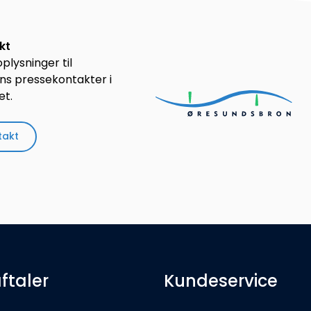
akt
plysninger til
s pressekontakter i
t.
takt
ftaler
Kundeservice