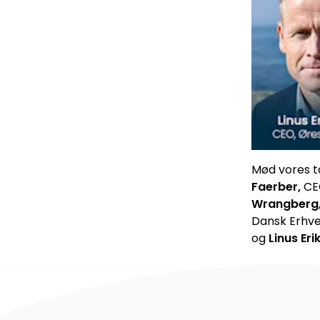
Mød vores t
Faerber,
CE
Wrangberg
Dansk Erhve
og
Linus Eri