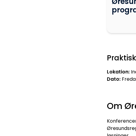
Øresun
progr
Praktis
Lokation:
In
Dato:
Fredag
Om Ør
Konferencen
Øresundsreg
løsninger.