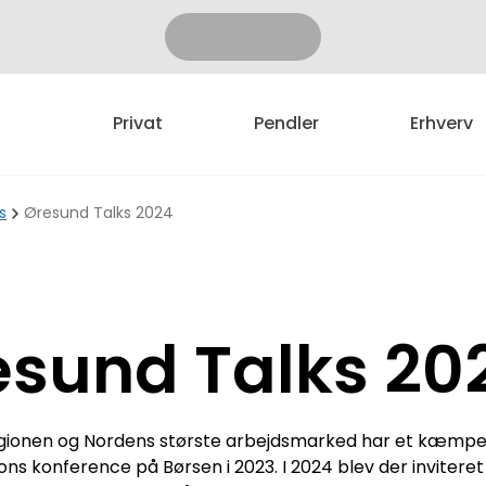
Privat
Pendler
Erhverv
s
Øresund Talks 2024
esund Talks 20
ionen og Nordens største arbejdsmarked har et kæmpe uud
s konference på Børsen i 2023. I 2024 blev der inviteret t