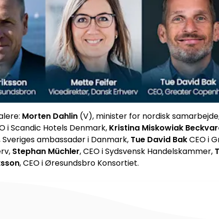
alere:
Morten Dahlin
(V), minister for nordisk samarbejde
O i Scandic Hotels Denmark,
Kristina Miskowiak Beckva
, Sveriges ambassadør i Danmark,
Tue David Bak
CEO i 
rv,
Stephan Müchler
, CEO i Sydsvensk Handelskammer,
T
ksson
, CEO i Øresundsbro Konsortiet.