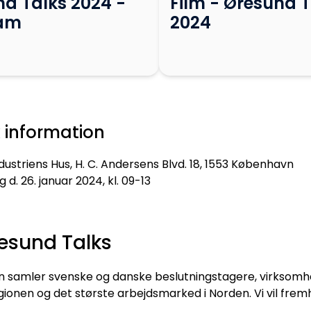
d Talks 2024 -
Film - Øresund T
am
2024
k information
dustriens Hus, H. C. Andersens Blvd. 18, 1553 København
 d. 26. januar 2024, kl. 09-13
esund Talks
 samler svenske og danske beslutningstagere, virksomh
ionen og det største arbejdsmarked i Norden. Vi vil frem