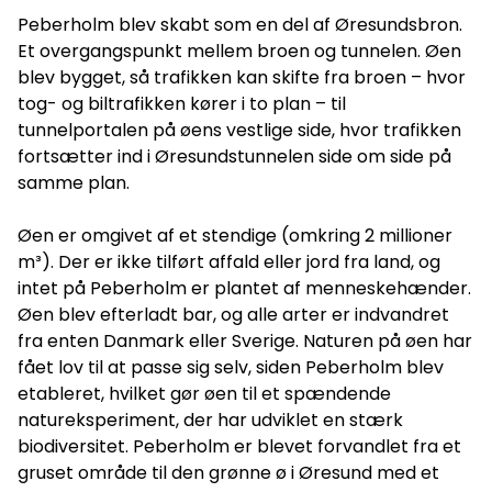
Peberholm blev skabt som en del af Øresundsbron.
Et overgangspunkt mellem broen og tunnelen. Øen
blev bygget, så trafikken kan skifte fra broen – hvor
tog- og biltrafikken kører i to plan – til
tunnelportalen på øens vestlige side, hvor trafikken
fortsætter ind i Øresundstunnelen side om side på
samme plan.
Øen er omgivet af et stendige (omkring 2 millioner
m³). Der er ikke tilført affald eller jord fra land, og
intet på Peberholm er plantet af menneskehænder.
Øen blev efterladt bar, og alle arter er indvandret
fra enten Danmark eller Sverige. Naturen på øen har
fået lov til at passe sig selv, siden Peberholm blev
etableret, hvilket gør øen til et spændende
natureksperiment, der har udviklet en stærk
biodiversitet. Peberholm er blevet forvandlet fra et
gruset område til den grønne ø i Øresund med et