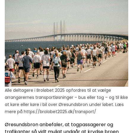
Alle deltagere i Broløbet 2025 opfordres til at vælge
arrangørernes transportløsninger – bus eller tog – og til ikke
at køre eller køre i bil over Øresundsbron under løbet. Læs
mere på https://brolobet2025.dk/transport/
Øresundsbron anbefaler, at togpassagerer og
trafikanter så vidt muligt undgår at krydse broen