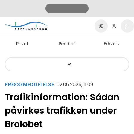
Privat
Pendler
Erhverv
PRESSEMEDDELELSE
02.06.2025, 11.09
Trafikinformation: Sådan
påvirkes trafikken under
Broløbet