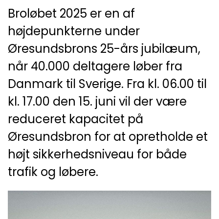
Broløbet 2025 er en af
højdepunkterne under
Øresundsbrons 25-års jubilæum,
når 40.000 deltagere løber fra
Danmark til Sverige. Fra kl. 06.00 til
kl. 17.00 den 15. juni vil der være
reduceret kapacitet på
Øresundsbron for at opretholde et
højt sikkerhedsniveau for både
trafik og løbere.