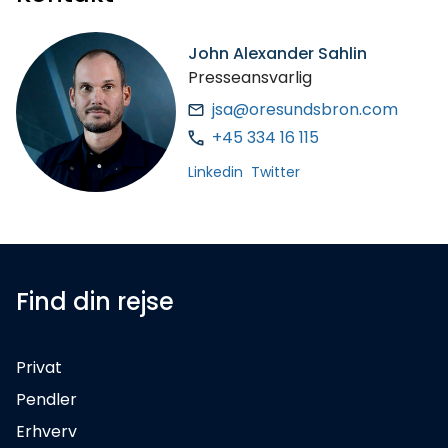
John Alexander Sahlin
Presseansvarlig
jsa@oresundsbron.com
+45 334 16 115
Linkedin
Twitter
Find din rejse
Privat
Pendler
Erhverv