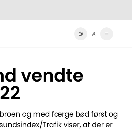
nd vendte
022
r broen og med færge bød først og
undsindex/Trafik viser, at der er