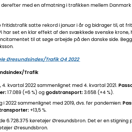
 derefter med en afmatning i trafikken mellem Danmark og
ritidstrafik satte rekord i januar i år og bidrager til, at fr
 har set en klar effekt af den svækkede svenske krone, hvil
incitamentet til at søge arbejde på den danske side. Beg
iksson.
ele Øresundsindex/Trafik Q4 2022
ndsindex/Trafik
g, 4. kvartal 2022 sammenlignet med 4. kvartal 2021.
Passa
er:
17.089 (+6 %) og
godstransport:
3.658 (+4 %).
ng i 2022 sammenlignet med 2019, dvs. før pandemien:
Pas
ransporter:
+13,5 %.
de 6.728.375 køretøjer Øresundsbron. Det er en stigning på
retøjer Øresundsbron.