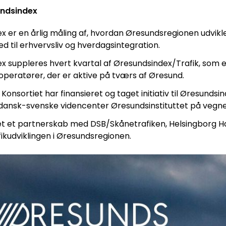
undsindex
 er en årlig måling af, hvordan Øresundsregionen udvikler
 til erhvervsliv og hverdagsintegration.
 suppleres hvert kvartal af Øresundsindex/Trafik, som er 
operatører, der er aktive på tværs af Øresund.
onsortiet har finansieret og taget initiativ til Øresunds
ansk-svenske videncenter Øresundsinstituttet på vegne
et et partnerskab med DSB/Skånetrafiken, Helsingborg Ha
afikudviklingen i Øresundsregionen.