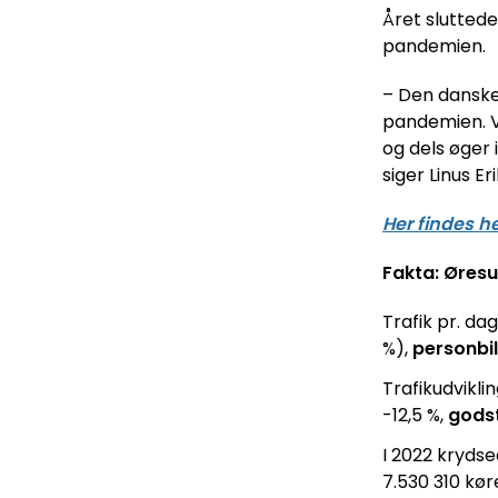
Året sluttede
pandemien.
– Den danske f
pandemien. Vi
og dels øger 
siger Linus Er
Her findes h
Fakta: Øresu
Trafik pr. da
%),
personbil
Trafikudvikli
-12,5 %,
godst
I 2022 krydse
7.530 310 kø