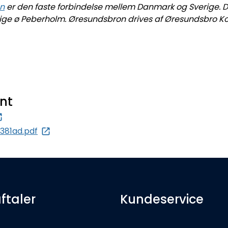
n
er den faste forbindelse mellem Danmark og Sverige. Den
ige ø Peberholm. Øresundsbron drives af Øresundsbro Kon
nt
381ad.pdf
ftaler
Kundeservice