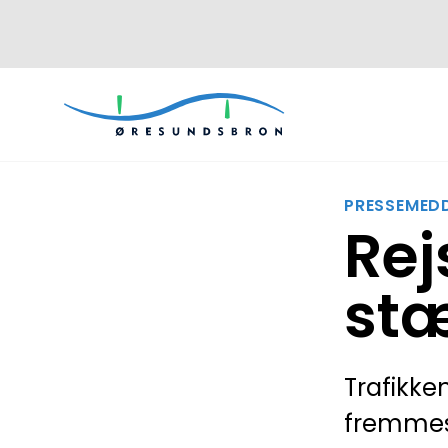
PRESSEMEDD
Rej
stæ
Trafikke
fremmest