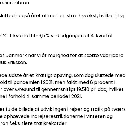
Øresundsbron.
uttede også året af med en stærk vækst, hvilket i høj
 i 1. kvartal til -3,5 % ved udgangen af 4. kvartal
f Danmark har vi år mulighed for at sætte yderligere
nus Eriksson.
e sidste år et kraftigt opsving, som dog sluttede med
old til pandemien i 2021, men faldt med 8 procent i
r over Øresund til gennemsnitligt 19.510 pr. dag, hvilket
i forhold til samme periode i 2021.
et fulde billede af udviklingen i rejser og trafik på tværs
e ophævede indrejserestriktionerne i vinteren og
ron f.eks. flere trafikrekorder.