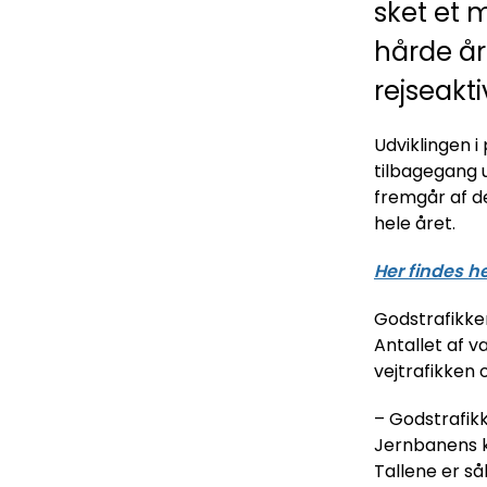
sket et 
hårde år
rejseakti
Udviklingen i
tilbagegang u
fremgår af de
hele året.
Her findes h
Godstrafikken
Antallet af v
vejtrafikken 
– Godstrafikk
Jernbanens k
Tallene er så