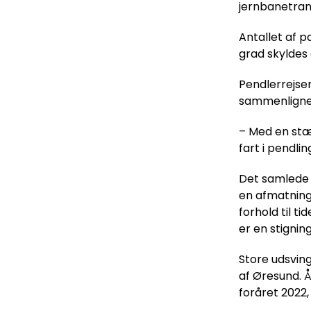
jernbanetrans
Antallet af 
grad skyldes
Pendlerrejser
sammenligne
– Med en stæ
fart i pendli
Det samlede 
en afmatning.
forhold til t
er en stigni
Store udsving 
af Øresund. 
foråret 2022, 