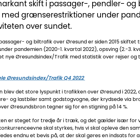
markant skift i passager-, pendler- og 
 med grænserestriktioner under pand
viteten over sundet.
 passager- og biltrafik over Øresund er siden 2015 skiftet t
nder pandemien (2020-1. kvartal 2022), opsving (2.-3. kv
t nye Øresundsindex/Trafik med statistik over rejser og t
ele Øresundsindex/Trafik Q4 2022
 blev det store lyspunkt i trafikken over Øresund i 2022, o
are- og lastbiler samt godstogvogne, der krydsede via bro 
over Øresundsbron tegner sig for en stigning på 14 %.
en er steget for tredje år i træk, og det gælder især for 
onkurrenceevne skal styrkes, hvis vi skal opleve den s
ledes endnu et bevis på, at der skal gøres en indsats for