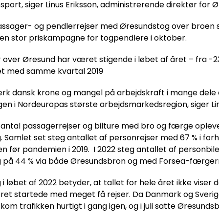
port, siger Linus Eriksson, administrerende direktør for 
passager- og pendlerrejser med Øresundstog over broen sl
 en stor priskampagne for togpendlere i oktober.
 over Øresund har været stigende i løbet af året – fra -23 %
t med samme kvartal 2019
rk dansk krone og mangel på arbejdskraft i mange dele a
ngen i Nordeuropas største arbejdsmarkedsregion, siger Li
antal passagerrejser og bilture med bro og færge opleved
 Samlet set steg antallet af personrejser med 67 % i forh
iden før pandemien i 2019. I 2022 steg antallet af personbile
ng på 44 % via både Øresundsbron og med Forsea-færgerne 
i løbet af 2022 betyder, at tallet for hele året ikke viser d
Året startede med meget få rejser. Da Danmark og Sverig
kom trafikken hurtigt i gang igen, og i juli satte Øresundsb