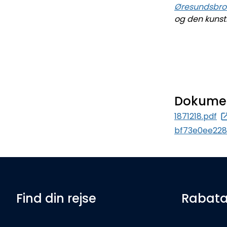
Øresundsbro
og den kunst
Dokume
1871218.pdf
bf73e0ee228
Find din rejse
Rabata