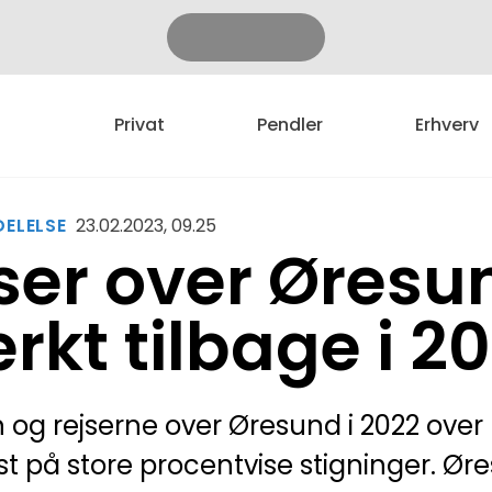
Privat
Pendler
Erhverv
ELELSE
23.02.2023, 09.25
ser over Øresu
rkt tilbage i 2
n og rejserne over Øresund i 2022 ove
 på store procentvise stigninger. Øres