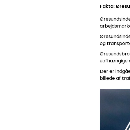
Fakta: Øres
Øresundsindex
arbejdsmarked
Øresundsindex
og transport
Øresundsbro K
uafhængige d
Der er indgå
billede af tr