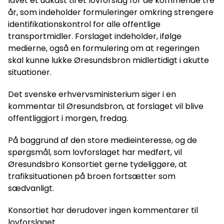
lavet et udkast til et lovforslag for de kommende tre
år, som indeholder formuleringer omkring strengere
identifikationskontrol for alle offentlige
transportmidler. Forslaget indeholder, ifølge
medierne, også en formulering om at regeringen
skal kunne lukke Øresundsbron midlertidigt i akutte
situationer.
Det svenske erhvervsministerium siger i en
kommentar til Øresundsbron, at forslaget vil blive
offentliggjort i morgen, fredag.
På baggrund af den store medieinteresse, og de
spørgsmål, som lovforslaget har medført, vil
Øresundsbro Konsortiet gerne tydeliggøre, at
trafiksituationen på broen fortsætter som
sædvanligt.
Konsortiet har derudover ingen kommentarer til
lovforslaget.