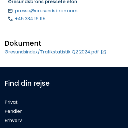
Øresundsbrons pressetelefon
presse@oresundsbron.com
+45 334 16 115
Dokument
Øresundsindex/Trafikstatistik Q2 2024.pdf
Find din rejse
Privat
Pendler
Erhverv