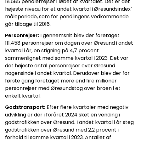
18.685 pendlerrejser i løbet af kvartalet. Det er det
højeste niveau for et andet kvartal i Øresundsindex’
måleperiode, som for pendlingens vedkommende
går tilbage til 2016.
Personrejser:
I gennemsnit blev der foretaget
111.458 personrejser om dagen over Øresund i andet
kvartal i år, en stigning på 4,7 procent
sammenlignet med samme kvartal i 2023. Det var
det højeste antal personrejser over Øresund
nogensinde i andet kvartal. Derudover blev der for
første gang foretaget mere end fire millioner
personrejser med Øresundstog over broen i et
enkelt kvartal.
Godstransport:
Efter flere kvartaler med negativ
udvikling er der i foråret 2024 sket en vending i
godstrafikken over Øresund. I andet kvartal i år steg
godstrafikken over Øresund med 2,2 procent i
forhold til samme kvartal i 2023. Antallet af