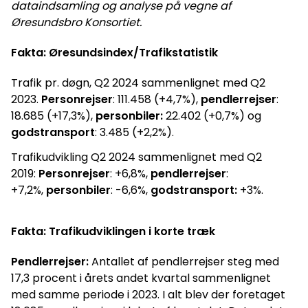
dataindsamling og analyse på vegne af
Øresundsbro Konsortiet.
Fakta: Øresundsindex/Trafikstatistik
Trafik pr. døgn, Q2 2024 sammenlignet med Q2
2023.
Personrejser
: 111.458 (+4,7%),
pendlerrejser
:
18.685 (+17,3%),
personbiler:
22.402 (+0,7%) og
godstransport
: 3.485 (+2,2%).
Trafikudvikling Q2 2024 sammenlignet med Q2
2019:
Personrejser
: +6,8%,
pendlerrejser
:
+7,2%,
personbiler
: -6,6%,
godstransport:
+3%.
Fakta: Trafikudviklingen i korte træk
Pendlerrejser:
Antallet af pendlerrejser steg med
17,3 procent i årets andet kvartal sammenlignet
med samme periode i 2023. I alt blev der foretaget