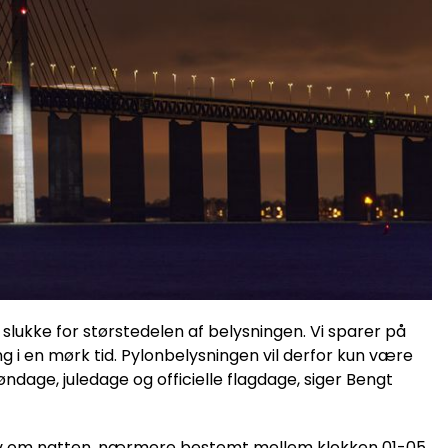
lukke for størstedelen af belysningen. Vi sparer på
ing i en mørk tid. Pylonbelysningen vil derfor kun være
ndage, juledage og officielle flagdage, siger Bengt
nsiv om natten, nærmere bestemt mellem klokken 01-05