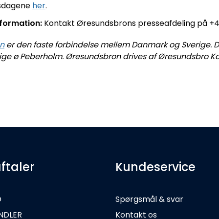
gsdagene
her
.
nformation:
Kontakt Øresundsbrons presseafdeling på +4
n
er den faste forbindelse mellem Danmark og Sverige. Den
ige ø Peberholm. Øresundsbron drives af Øresundsbro Kon
ftaler
Kundeservice
O
Spørgsmål & svar
NDLER
Kontakt os