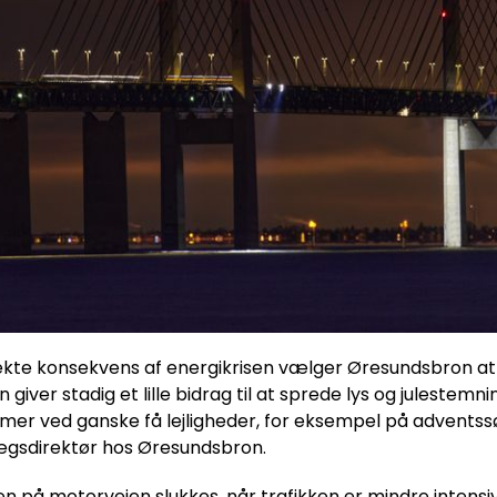
ekte konsekvens af energikrisen vælger Øresundsbron at s
 giver stadig et lille bidrag til at sprede lys og julestemn
timer ved ganske få lejligheder, for eksempel på adventssø
ægsdirektør hos Øresundsbron.
en på motorvejen slukkes, når trafikken er mindre inte