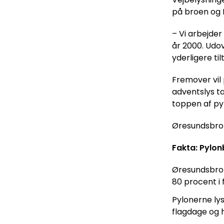
på broen og P
– Vi arbejder
år 2000. Udo
yderligere ti
Fremover vil 
adventslys t
toppen af ​​p
Øresundsbro K
Fakta: Pylo
Øresundsbrons
80 procent i f
Pylonerne ly
flagdage og h