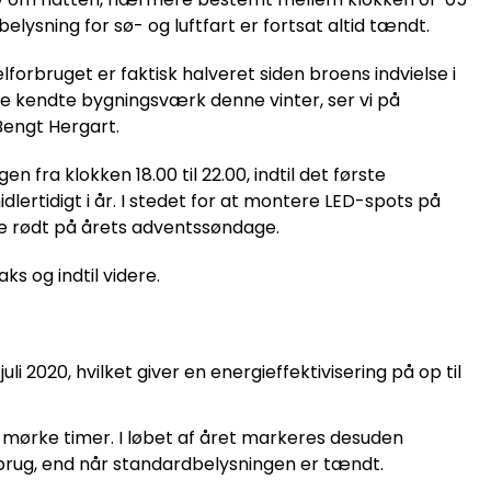
lysning for sø- og luftfart er fortsat altid tændt.
elforbruget er faktisk halveret siden broens indvielse i
 kendte bygningsværk denne vinter, ser vi på
 Bengt Hergart.
ra klokken 18.00 til 22.00, indtil det første
rtidigt i år. I stedet for at montere LED-spots på
rne rødt på årets adventssøndage.
s og indtil videre.
 2020, hvilket giver en energieffektivisering på op til
 mørke timer. I løbet af året markeres desuden
orbrug, end når standardbelysningen er tændt.