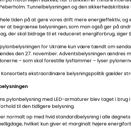
eberholm. Tunnelbelysningen og den sikkerhedskritiske be
 hele tiden på at gøre vores drift mere energieffektiv, og 
ver at begrænse belysningen, som man også gør på andre
ltag, der skal bidrage til et reduceret energiforbrug, siger
pylonbelysningen for Ukraine kun være tændt om søndagen f
ændes den 27. november. Adventsbelysningen ændres midle
ylonerne – som skal forestille lysflammer – lyser pylone
onsortiets ekstraordinære belysningspolitik gælder strak
nbelysningen
 pylonbelysning med LED-armaturer blev taget i brug i juli
orhold til den tidligere belysning.
ser normalt op med hvid standardbelysning i alle døgnets
elligdage, hvilket kun giver et marginalt højere energif