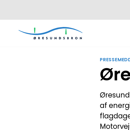
PRESSEMEDD
Øre
Øresunds
af energi
flagdage 
Motorvej