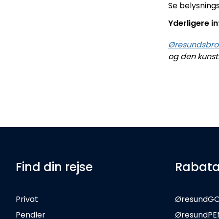
Se belysnin
Yderligere i
Øresundsbro
og den kunst
Find din rejse
Rabata
Privat
ØresundG
Pendler
ØresundPE