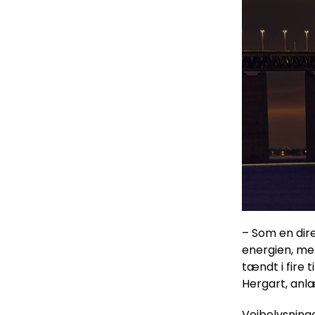
– Som en dir
energien, men
tændt i fire 
Hergart, anl
Vejbelysning