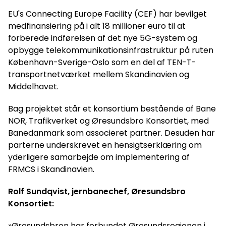
EU's Connecting Europe Facility (CEF) har bevilget
medfinansiering på i alt 18 millioner euro til at
forberede indførelsen af det nye 5G-system og
opbygge telekommunikationsinfrastruktur på ruten
København-Sverige-Oslo som en del af TEN-T-
transportnetværket mellem Skandinavien og
Middelhavet.
Bag projektet står et konsortium bestående af Bane
NOR, Trafikverket og Øresundsbro Konsortiet, med
Banedanmark som associeret partner. Desuden har
parterne underskrevet en hensigtserklæring om
yderligere samarbejde om implementering af
FRMCS i Skandinavien.
Rolf Sundqvist, jernbanechef, Øresundsbro
Konsortiet:
»Øresundsbron har forbundet Øresundsregionen i