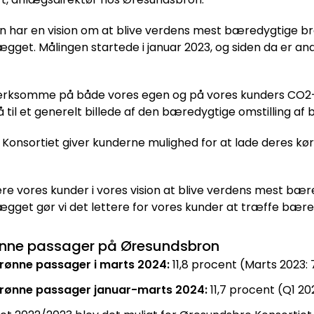
 har en vision om at blive verdens mest bæredygtige bro
gget. Målingen startede i januar 2023, og siden da er andel
rksomme på både vores egen og på vores kunders CO2-u
 til et generelt billede af den bæredygtige omstilling af b
onsortiet giver kunderne mulighed for at lade deres køre
lvere vores kunder i vores vision at blive verdens mest b
gget gør vi det lettere for vores kunder at træffe bæred
ønne passager på Øresundsbron
rønne passager i marts 2024:
11,8 procent (Marts 2023: 
grønne passager januar-marts 2024:
11,7 procent (Q1 20