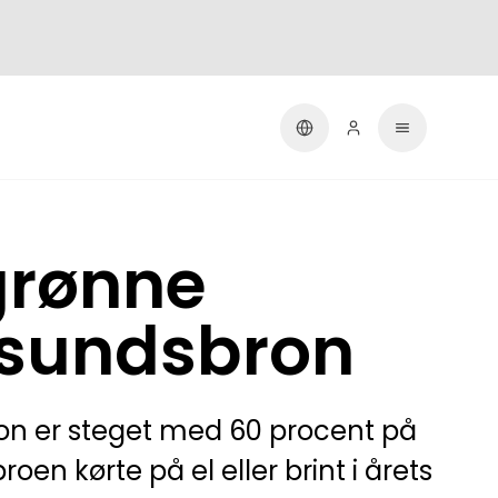
 grønne
esundsbron
on er steget med 60 procent på
oen kørte på el eller brint i årets