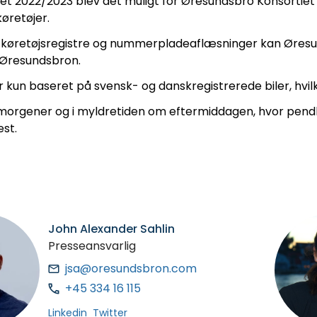
tet 2022/2023 blev det muligt for Øresundsbro Konsortiet
øretøjer.
 køretøjsregistre og nummerpladeaflæsninger kan Øresun
 Øresundsbron.
 kun baseret på svensk- og danskregistrerede biler, hvilke
orgener og i myldretiden om eftermiddagen, hvor pendler
est.
John Alexander Sahlin
Presseansvarlig
jsa@oresundsbron.com
+45 334 16 115
Linkedin
Twitter