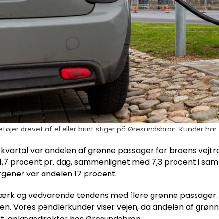
etøjer drevet af el eller brint stiger på Øresundsbron. Kunder ha
e kvartal var andelen af grønne passager for broens vejtra
1,7 procent pr. dag, sammenlignet med 7,3 procent i samm
ener var andelen 17 procent.
stærk og vedvarende tendens med flere grønne passager. 
en. Vores pendlerkunder viser vejen, da andelen af grønn
t, anlægsdirektør hos Øresundsbron.