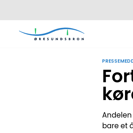
PRESSEMEDD
For
kør
Andelen 
bare et å