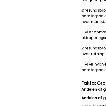
Øresundsbron
betalingsanlæ
hver måned.
– Vi er opmæ
bidrager også
Øresundsbro K
hver retning.
– Vi vil invo
betalingsanlæ
Fakta: Gr
Andelen af g
Andelen af 