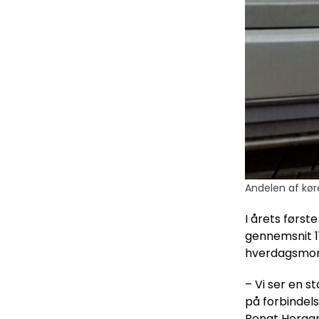
Andelen af kør
I årets først
gennemsnit 1
hverdagsmorg
– Vi ser en 
på forbindels
Bengt Hergar