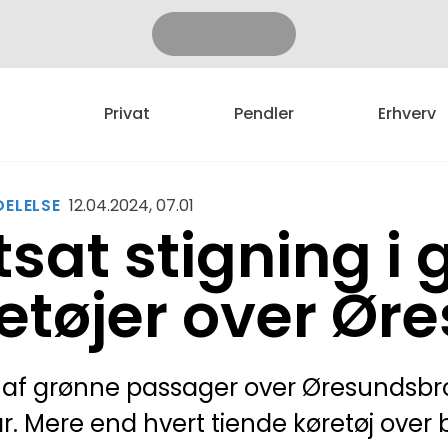
Privat
Pendler
Erhverv
ELELSE
12.04.2024, 07.01
tsat stigning i
etøjer over Ør
af grønne passager over Øresundsbr
r. Mere end hvert tiende køretøj over br