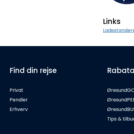
Links
Ladestander
Find din rejse
Rabata
Privat
ØresundG
Pendler
ØresundPE
Erhverv
ØresundBU
Tips & tilbu