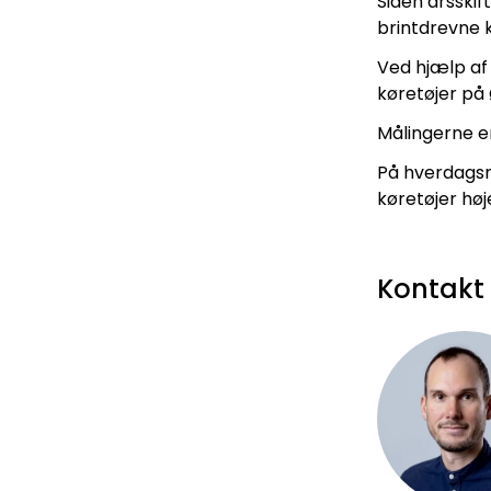
Siden årsskif
brintdrevne k
Ved hjælp af
køretøjer på
Målingerne er
På hverdagsm
køretøjer høj
Kontakt