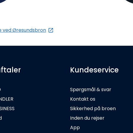
e ved Øresundsbron
ftaler
Kundeservice
O
Spørgsmål & svar
NDLER
Kontakt os
SINESS
Sikkerhed på broen
d
Inden du rejser
App