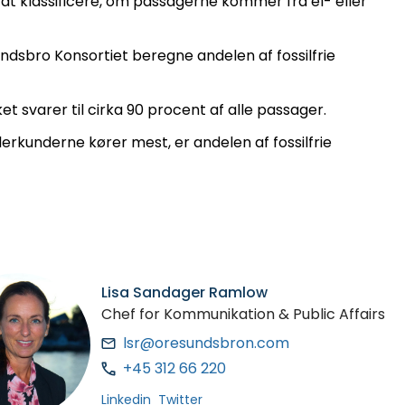
 at klassificere, om passagerne kommer fra el- eller
dsbro Konsortiet beregne andelen af fossilfrie
t svarer til cirka 90 procent af alle passager.
kunderne kører mest, er andelen af fossilfrie
Lisa Sandager Ramlow
Chef for Kommunikation & Public Affairs
lsr@oresundsbron.com
+45 312 66 220
Linkedin
Twitter