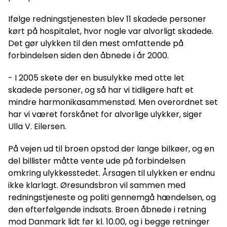
Ifølge redningstjenesten blev 11 skadede personer
kørt på hospitalet, hvor nogle var alvorligt skadede.
Det gør ulykken til den mest omfattende på
forbindelsen siden den åbnede i år 2000.
- I 2005 skete der en busulykke med otte let
skadede personer, og så har vi tidligere haft et
mindre harmonikasammenstød. Men overordnet set
har vi været forskånet for alvorlige ulykker, siger
Ulla V. Eilersen.
På vejen ud til broen opstod der lange bilkøer, og en
del billister måtte vente ude på forbindelsen
omkring ulykkesstedet. Årsagen til ulykken er endnu
ikke klarlagt. Øresundsbron vil sammen med
redningstjeneste og politi gennemgå hændelsen, og
den efterfølgende indsats. Broen åbnede i retning
mod Danmark lidt før kl. 10.00, og i begge retninger