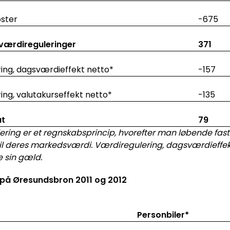
oster
-675
 værdireguleringer
371
ing, dagsværdieffekt netto*
-157
ing, valutakurseffekt netto*
-135
at
79
ering er et regnskabsprincip, hvorefter man løbende fast
til deres markedsværdi.
Værdiregulering, dagsværdieffek
e sin gæld.
 på Øresundsbron 2011 og 2012
Personbiler*