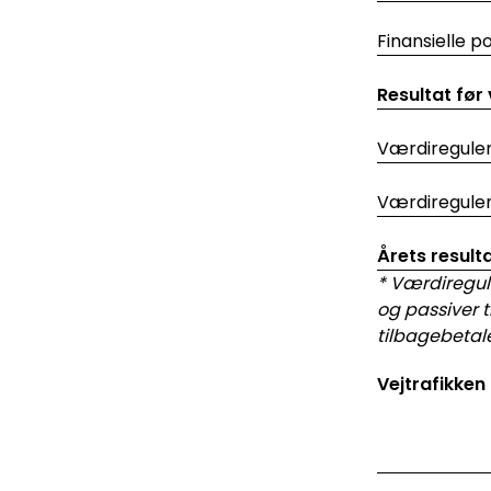
Finansielle p
Resultat før
Værdireguler
Værdireguler
Årets result
* Værdiregul
og passiver 
tilbagebetal
Vejtrafikken