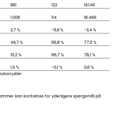
981
122
19.146
1.008
114
18.486
2,7 %
-6,9 %
-3,4 %
49,7 %
66,8 %
77,5 %
51,2 %
66,7 %
78,1 %
1,5 %
-0,1 %
0,6 %
otorcykler.
Hammer kan kontaktes for yderligere spørgsmål på