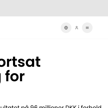
ortsat
 for
ltatet på 96 millioner DKK i forhold