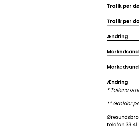
Trafik per d
Trafik per d
Ændring
Markedsande
Markedsande
Ændring
* Tallene om
** Gælder p
Øresundsbro 
telefon 33 41