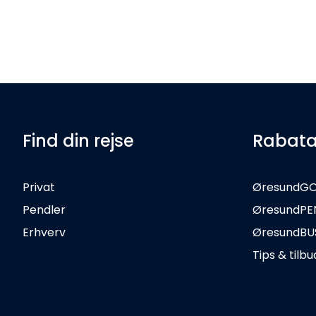
Find din rejse
Rabata
Privat
ØresundG
Pendler
ØresundPE
Erhverv
ØresundBU
Tips & tilbu