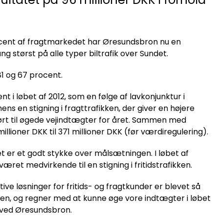
rocent af fragtmarkedet har Øresundsbron nu en
 størst på alle typer biltrafik over Sundet.
1 og 67 procent.
 i løbet af 2012, som en følge af lavkonjunktur i
ns en stigning i fragttrafikken, der giver en højere
r ført til øgede vejindtægter for året. Sammen med
llioner DKK til 371 millioner DKK (før værdiregulering).
ket er et godt stykke over målsætningen. I løbet af
æret medvirkende til en stigning i fritidstrafikken.
tive løsninger for fritids- og fragtkunder er blevet så
kken, og regner med at kunne øge vore indtægter i løbet
 ved Øresundsbron.