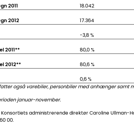
øgn 2011
18.042
øgn 2012
17.364
-3,8 %
l 2011**
80,0 %
l 2012**
80,6 %
0,6 %
fatter også varebiler, personbiler med anhænger samt m
erioden januar-november.
Konsortiets administrerende direktør Caroline Ullman-
 60 00.