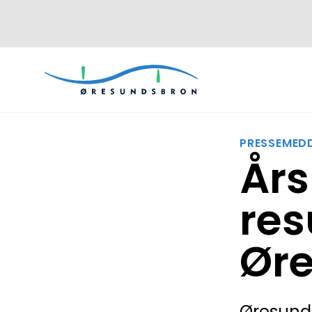
PRESSEMEDD
Års
res
Ør
Øresunds