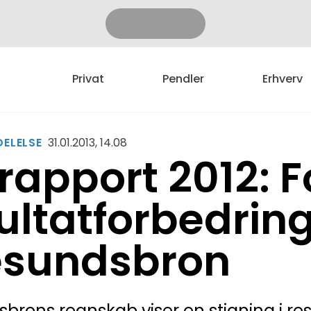
Privat
Pendler
Erhverv
ELELSE
31.01.2013, 14.08
rapport 2012: F
ultatforbedring
esundsbron
brons regnskab viser en stigning i resu