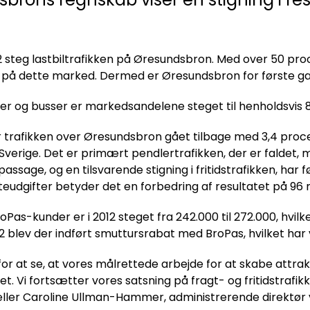
012 steg lastbiltrafikken på Øresundsbron. Med over 50 p
 på dette marked. Dermed er Øresundsbron for første gang
er og busser er markedsandelene steget til henholdsvis 8
 trafikken over Øresundsbron gået tilbage med 3,4 procent
erige. Det er primært pendlertrafikken, der er faldet, me
assage, og en tilsvarende stigning i fritidstrafikken, ha
eudgifter betyder det en forbedring af resultatet på 96 mi
roPas-kunder er i 2012 steget fra 242.000 til 272.000, hvil
2 blev der indført smuttursrabat med BroPas, hvilket har v
 for at se, at vores målrettede arbejde for at skabe attrak
. Vi fortsætter vores satsning på fragt- og fritidstrafi
tæller Caroline Ullman-Hammer, administrerende direktør