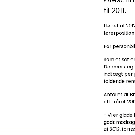
til 2011.
I løbet af 2
førerposition
For personbil
Samlet set er
Danmark og Sv
indtægt per p
faldende rent
Antallet af B
efteråret 201
- Vi er glade
godt modtaget
af 2013, for