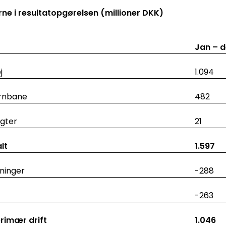
e i resultatopgørelsen (millioner DKK)
Jan – 
j
1.094
ernbane
482
gter
21
lt
1.597
ninger
-288
-263
primær drift
1.046