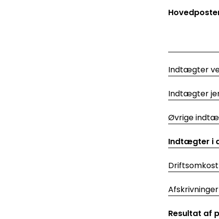
Hovedpostern
Indtægter ve
Indtægter j
Øvrige indtæ
Indtægter i a
Driftsomkost
Afskrivninger
Resultat af 