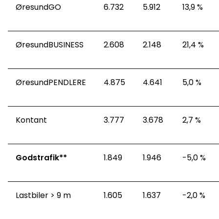
ØresundGO
6.732
5.912
13,9 %
ØresundBUSINESS
2.608
2.148
21,4 %
ØresundPENDLERE
4.875
4.641
5,0 %
Kontant
3.777
3.678
2,7 %
Godstrafik**
1.849
1.946
-5,0 %
Lastbiler > 9 m
1.605
1.637
-2,0 %