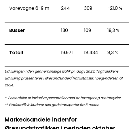
Varevogne 6-9 m
244
309
-21,0 %
Busser
130
109
19,3 %
Totalt
19.971
18.434
8,3 %
Udviklingen i den gennemsnitlige trafik pr. dag i 2023. Togtrafikkens
udvikling præsenteres i Øresundsindex/Trafikstatistik i begyndelsen af
2024.
*
Personbiler er inklusive personbiler med anhænger og motorcykler.
** Godstrafik inkluderer alle godstransporter fra 6 meter.
Markedsandele indenfor
Øresundstrafikken i perioden oktober