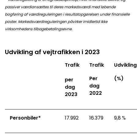
passiver værdiansættes til deres markedsværdi med løbende
bogføring af værdireguleringen i resultatopgørelsen under finansielle
poster. Markedsværdireguleringen påvirker imidlertid ikke
virksomhedens tilbagebetalingsevne.
Udvikling af vejtrafikken i 2023
Trafik
Trafik
Udviklin
Per
(%)
per
dag
dag
2022
2023
Personbiler*
17.992
16.379
9,8 %