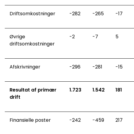
Driftsomkostninger
-282
-265
-17
Øvrige
-2
-7
5
driftsomkostninger
Afskrivninger
-296
-281
-15
Resultat af primær
1.723
1.542
181
drift
Finansielle poster
-242
-459
217