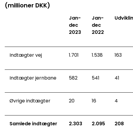
(millioner DKK)
Jan-
Jan-
Udvikli
dec
dec
2023
2022
Indtægter vej
1.701
1.538
163
Indtægter jernbane
582
541
41
Øvrige indtægter
20
16
4
Samlede indtægter
2.303
2.095
208