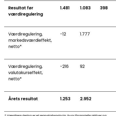
Resultat før
1.481
1.083
398
værdiregulering
Værdiregulering,
-12
1.777
markedsværdieffekt,
netto*
Værdiregulering,
-216
92
valutakurseffekt,
netto*
Årets resultat
1.253
2.952
* Værdiregulering er et regnskabsprincip, hvor finansielle aktiver og