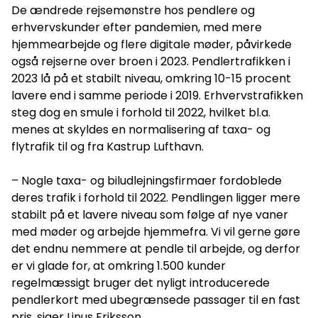
De ændrede rejsemønstre hos pendlere og
erhvervskunder efter pandemien, med mere
hjemmearbejde og flere digitale møder, påvirkede
også rejserne over broen i 2023. Pendlertrafikken i
2023 lå på et stabilt niveau, omkring 10-15 procent
lavere end i samme periode i 2019. Erhvervstrafikken
steg dog en smule i forhold til 2022, hvilket bl.a.
menes at skyldes en normalisering af taxa- og
flytrafik til og fra Kastrup Lufthavn.
– Nogle taxa- og biludlejningsfirmaer fordoblede
deres trafik i forhold til 2022. Pendlingen ligger mere
stabilt på et lavere niveau som følge af nye vaner
med møder og arbejde hjemmefra. Vi vil gerne gøre
det endnu nemmere at pendle til arbejde, og derfor
er vi glade for, at omkring 1.500 kunder
regelmæssigt bruger det nyligt introducerede
pendlerkort med ubegrænsede passager til en fast
pris, siger Linus Eriksson.