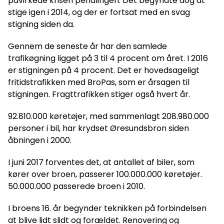
påvirkede krisen pendlingen. Det begyndte dog at
stige igen i 2014, og der er fortsat med en svag
stigning siden da.
Gennem de seneste år har den samlede
trafikøgning ligget på 3 til 4 procent om året. I 2016
er stigningen på 4 procent. Det er hovedsageligt
fritidstrafikken med BroPas, som er årsagen til
stigningen. Fragttrafikken stiger også hvert år.
92.810.000 køretøjer, med sammenlagt 208.980.000
personer i bil, har krydset Øresundsbron siden
åbningen i 2000.
I juni 2017 forventes det, at antallet af biler, som
kører over broen, passerer 100.000.000 køretøjer.
50.000.000 passerede broen i 2010.
I broens 16. år begynder teknikken på forbindelsen
at blive lidt slidt og forældet. Renovering og