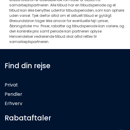
samarbejdspartneren. Alle tilbud har en tilbudsperiode og et
tilbud kan ikke benyttes udenfor tilbudsperioden, som kan ophøre
uden varsel. Tjek derfor altid om et aktuelt tilbud er gyldigt.
Øresundsbron tager ikke ansvar for eventuelle fejl i priser,
åbningstider mv. Priser, rabatter og tilbudsperiode kan variere, og
den konkrete pris samt periode kan partneren oplyse.
Henvendelser vedrørende tilbud skal altid rettes til
samarbejdspartneren.
Find din rejse
Privat
Pendler
Erhverv
Rabataftaler