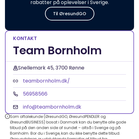
rabatter på oplevelser i Sverige.
Til ØresundGO
KONTAKT
Team Bornholm
Snellemark 45, 3700 Rønne
teambornholm.dk/
56958566
info@teambornholm.dk
Som aftalekunde (ØresundGO, ØresundPENDLER og
ØresundBUSINESS) bosat i Danmark kan du benytte alle gode
tilbud på den anden side af sundet – altså i Sverige og på
Bornholm. Bor du i Sverige, kan du ikke benytte dette tilbud.
Øresundsbron er udelukkende formidler af tilbud fra