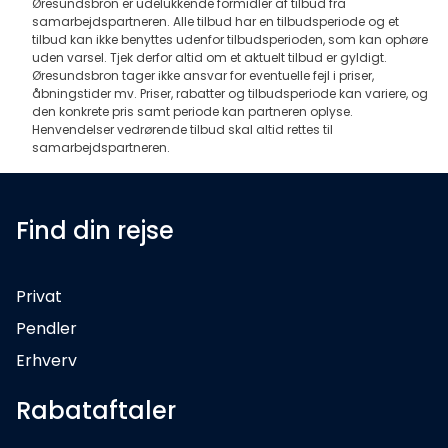
Øresundsbron er udelukkende formidler af tilbud fra
samarbejdspartneren. Alle tilbud har en tilbudsperiode og et
tilbud kan ikke benyttes udenfor tilbudsperioden, som kan ophøre
uden varsel. Tjek derfor altid om et aktuelt tilbud er gyldigt.
Øresundsbron tager ikke ansvar for eventuelle fejl i priser,
åbningstider mv. Priser, rabatter og tilbudsperiode kan variere, og
den konkrete pris samt periode kan partneren oplyse.
Henvendelser vedrørende tilbud skal altid rettes til
samarbejdspartneren.
Find din rejse
Privat
Pendler
Erhverv
Rabataftaler