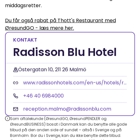
middagsretter.
Du får også rabat på Thott's Restaurant med
ØresundGO - læs mere her.
KONTAKT
Radisson Blu Hotel
Östergatan 10, 211 26 Malmö
www.radissonhotels.com/en-us/hotels/radisson-blu-malmo
+46 40 6984000
reception.malmo@radissonblu.com
Som aftalekunde (ØresundGO, ØresundPENDLER og
ØresundBUSINESS) bosat i Danmark kan du benytte alle gode
tilbud på den anden side af sundet – altså i Sverige og på
Bornholm. Bor du i Sverige, kan du ikke benytte dette tilbud.