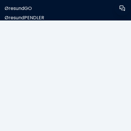
ØresundGO
ØresundPENDLER
ØresundBUSINESS
Tips & tilbud
Kundeservice
Spørgsmål & svar
Kontakt os
Sikkerhed på broen
Inden du rejser
App
Fortrydelsesret