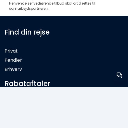
Henvendelser vedrørende tilbud skal altid rettes til
samarbejdspartneren.
Find din rejse
Privat
Pendler
Erhverv
Rabataftaler
ØresundGO
ØresundPENDLER
ØresundBUSINESS