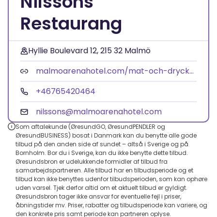
Nilssons
Restaurang
Hyllie Boulevard 12, 215 32 Malmö
malmoarenahotel.com/mat-och-dryck/nilssons-restaurang-bar/
+46765420464
nilssons@malmoarenahotel.com
Som aftalekunde (ØresundGO, ØresundPENDLER og
ØresundBUSINESS) bosat i Danmark kan du benytte alle gode
tilbud på den anden side af sundet – altså i Sverige og på
Bornholm. Bor du i Sverige, kan du ikke benytte dette tilbud.
Øresundsbron er udelukkende formidler af tilbud fra
samarbejdspartneren. Alle tilbud har en tilbudsperiode og et
tilbud kan ikke benyttes udenfor tilbudsperioden, som kan ophøre
uden varsel. Tjek derfor altid om et aktuelt tilbud er gyldigt.
Øresundsbron tager ikke ansvar for eventuelle fejl i priser,
åbningstider mv. Priser, rabatter og tilbudsperiode kan variere, og
den konkrete pris samt periode kan partneren oplyse.