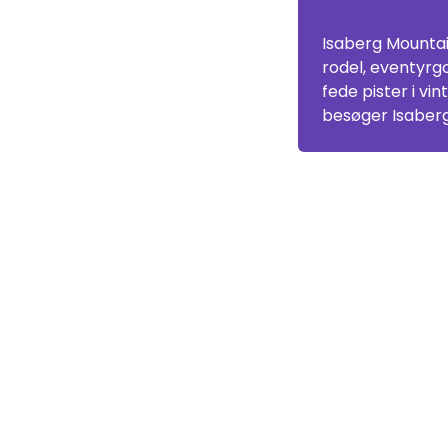
Isaberg Mountain
rodel, eventyrg
fede pister i v
besøger Isaber