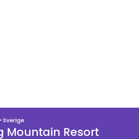
·
Sverige
g Mountain Resort