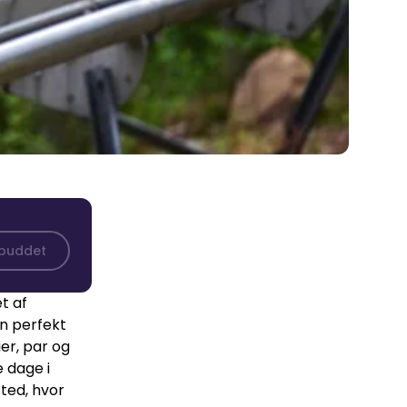
lbuddet
t af
n perfekt
er, par og
 dage i
sted, hvor