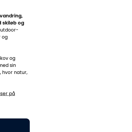
vandring,
 skiløb og
outdoor-
r og
skov og
med sin
, hvor natur,
iser på