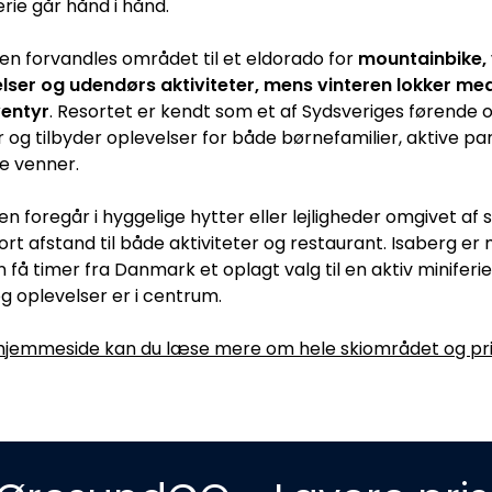
rie går hånd i hånd.
 forvandles området til et eldorado for
mountainbike, 
lser og udendørs aktiviteter, mens vinteren lokker med
ventyr
. Resortet er kendt som et af Sydsveriges førende 
r og tilbyder oplevelser for både børnefamilier, aktive pa
e venner.
n foregår i hyggelige hytter eller lejligheder omgivet af 
rt afstand til både aktiviteter og restaurant. Isaberg er 
 få timer fra Danmark et oplagt valg til en aktiv miniferie
g oplevelser er i centrum.
 hjemmeside kan du læse mere om hele skiområdet og pr