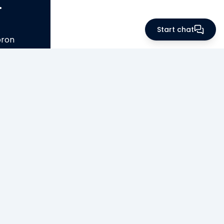
.
Start chat
bron
 03 Hestra
aberg.com
-33 93 00
aberg.com