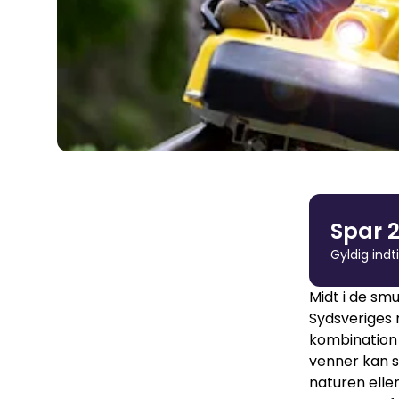
Spar 2
Gyldig indt
Midt i de sm
Sydsveriges 
kombination 
venner kan 
naturen eller