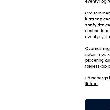
eventyr og fe
Om sommeren
klatreopleve
snefyldte e
destinatione
eventyrlystn
Overnatninge
natur, med ko
placering kun
fællesskab o
På Isabergs
liftkort
.