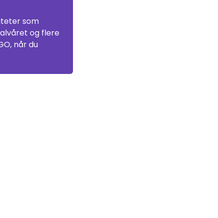
viteter som
lvåret og flere
GO, når du