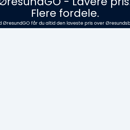
ØresundGO - Lavere pris
Flere fordele.
 ØresundGO får du altid den laveste pris over Øresunds
og adgang til attraktive rabatter på oplevelser i Sverige.
Til ØresundGO
T
berg Mountain Resort
sse
Box 122, 335
meside
www.is
on
+46 0370
l
info@is