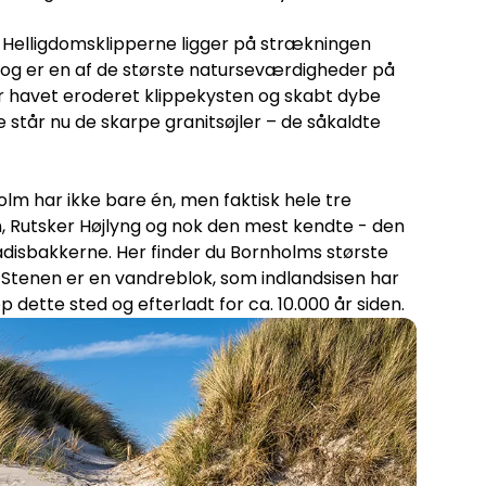
Helligdomsklipperne ligger på strækningen
og er en af de største naturseværdigheder på
ar havet eroderet klippekysten og skabt dybe
age står nu de skarpe granitsøjler – de såkaldte
lm har ikke bare én, men faktisk hele tre
n, Rutsker Højlyng og nok den mest kendte - den
disbakkerne. Her finder du Bornholms største
 Stenen er en vandreblok, som indlandsisen har
op dette sted og efterladt for ca. 10.000 år siden.