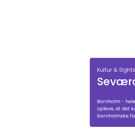
Kultur & Sight
Sevær
Bornholm - hele
opleve, at det k
bornholmske fav