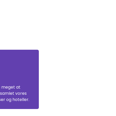
å meget at
e samlet vores
er og hoteller.