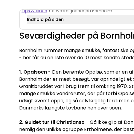
Tips & tilbud
Seværdigheder på Bornholm
Indhold på siden
Seværdigheder på Bornho
Bornholm rummer mange smukke, fantastiske og
- her får du en liste over de 10 mest kendte stede
1. Opalsøen
- Den berømte Opalsø, som er en a
Bornholm der er mest besøgt, var oprindeligt et 
Granitbruddet var i brug frem til omkring 1970. 
mange smukke vandreruter, der går forbi Opals
udsigt øverst oppe, og så selvfølgelig fordi m
Danmarks længste tovbane hen over søen.
2. Guidet tur til Christiansø
- Gå ikke glip af Da
nemlig den unikke øgruppe Ertholmene, der bestå