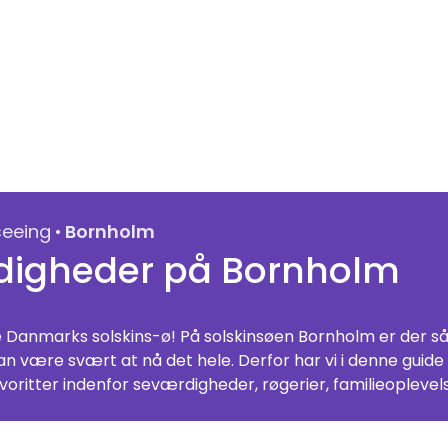
·
seeing
Bornholm
digheder på Bornholm
 Danmarks solskins-ø! På solskinsøen Bornholm er der s
an være svært at nå det hele. Derfor har vi i denne guid
oritter indenfor seværdigheder, røgerier, familieoplevels