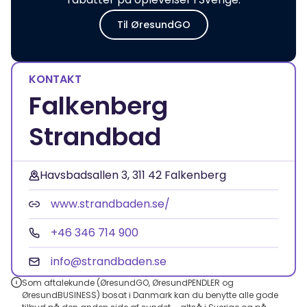
Til ØresundGO
KONTAKT
Falkenberg
Strandbad
Havsbadsallen 3, 311 42 Falkenberg
www.strandbaden.se/
+46 346 714 900
info@strandbaden.se
Som aftalekunde (ØresundGO, ØresundPENDLER og
ØresundBUSINESS) bosat i Danmark kan du benytte alle gode