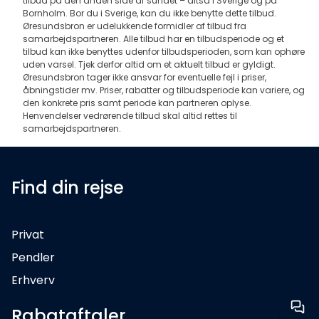
tilbud på den anden side af sundet – altså i Sverige og på
Bornholm. Bor du i Sverige, kan du ikke benytte dette tilbud.
Øresundsbron er udelukkende formidler af tilbud fra
samarbejdspartneren. Alle tilbud har en tilbudsperiode og et
tilbud kan ikke benyttes udenfor tilbudsperioden, som kan ophøre
uden varsel. Tjek derfor altid om et aktuelt tilbud er gyldigt.
Øresundsbron tager ikke ansvar for eventuelle fejl i priser,
åbningstider mv. Priser, rabatter og tilbudsperiode kan variere, og
den konkrete pris samt periode kan partneren oplyse.
Henvendelser vedrørende tilbud skal altid rettes til
samarbejdspartneren.
Find din rejse
Privat
Pendler
Erhverv
Rabataftaler