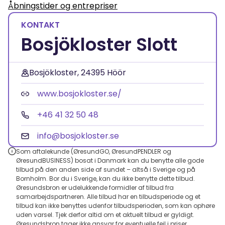
Åbningstider og entrepriser
KONTAKT
Bosjökloster Slott
Bosjökloster, 24395 Höör
www.bosjokloster.se/
+46 41 32 50 48
info@bosjokloster.se
Som aftalekunde (ØresundGO, ØresundPENDLER og
ØresundBUSINESS) bosat i Danmark kan du benytte alle gode
tilbud på den anden side af sundet – altså i Sverige og på
Bornholm. Bor du i Sverige, kan du ikke benytte dette tilbud.
Øresundsbron er udelukkende formidler af tilbud fra
samarbejdspartneren. Alle tilbud har en tilbudsperiode og et
tilbud kan ikke benyttes udenfor tilbudsperioden, som kan ophøre
uden varsel. Tjek derfor altid om et aktuelt tilbud er gyldigt.
Øresundsbron tager ikke ansvar for eventuelle fejl i priser,