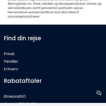
åbningstider mv. Priser, rabatter og tilbudsperiode kan variere, og
den konkrete pris samt periode kan partneren oplyse.
Henvendelser vedrørende tilbud skal altid rettes til
samarbejdspartneren.
Find din rejse
Privat
Pendler
Erhverv
Rabataftaler
ØresundGO
ØresundPENDLER