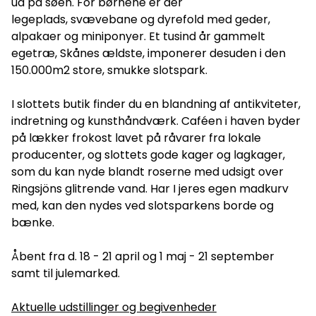
ud på søen. For børnene er der
legeplads, svævebane og dyrefold med geder,
alpakaer og miniponyer. Et tusind år gammelt
egetræ, Skånes ældste, imponerer desuden i den
150.000m2 store, smukke slotspark.
I slottets butik finder du en blandning af antikviteter,
indretning og kunsthåndværk. Caféen i haven byder
på lækker frokost lavet på råvarer fra lokale
producenter, og slottets gode kager og lagkager,
som du kan nyde blandt roserne med udsigt over
Ringsjöns glitrende vand. Har I jeres egen madkurv
med, kan den nydes ved slotsparkens borde og
bænke.
Åbent fra d. 18 - 21 april og 1 maj - 21 september
samt til julemarked.
Aktuelle udstillinger og begivenheder