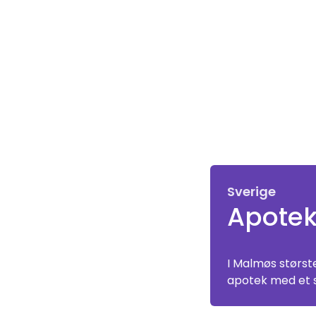
Sverige
Apotek
I Malmøs størs
apotek med et s