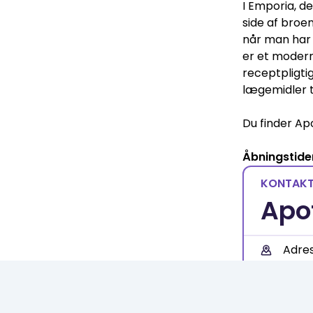
I Emporia, d
side af broe
når man har 
er et modern
receptpligti
lægemidler ti
Du finder Ap
Åbningstide
KONTAK
Apo
Adre
Hjem
E-mai