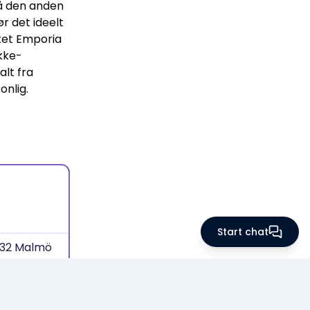
på den anden
r det ideelt
ket Emporia
ikke-
alt fra
onlig.
Start chat
5 32 Malmö
teket.se/
oteket.se