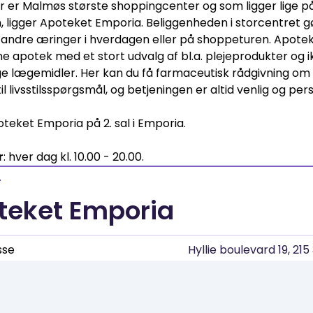
er er Malmøs største shoppingcenter og som ligger lige 
n, ligger Apoteket Emporia. Beliggenheden i storcentret gø
andre æringer i hverdagen eller på shoppeturen. Apote
e apotek med et stort udvalg af bl.a. plejeprodukter og 
ge lægemidler. Her kan du få farmaceutisk rådgivning om 
l livsstilsspørgsmål, og betjeningen er altid venlig og pers
oteket Emporia på 2. sal i Emporia.
r
: hver dag kl. 10.00 - 20.00.
T
teket Emporia
sse
Hyllie boulevard 19, 21
meside
www.apo
l
Apoteket.Emporia.Malmo@ap