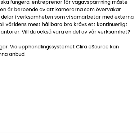
en ska fungera, entreprenör för vägavspärrning måste
ralen är beroende av att kamerorna som övervakar
gra delar i verksamheten som vi samarbetar med externa
bli världens mest hållbara bro krävs ett kontinuerligt
törer. Vill du också vara en del av vår verksamhet?
gar. Via upphandlingssystemet Clira eSource kan
mna anbud.