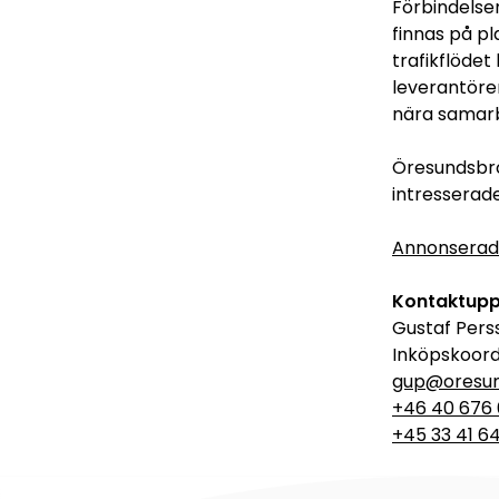
Förbindelsen
finnas på p
trafikflöde
leverantörer
nära samarb
Öresundsbro
intresserad
Annonserade
Kontaktupp
Gustaf Pers
Inköpskoord
gup@oresu
+46 40 676 
+45 33 41 6