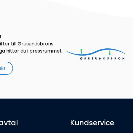
t
fter till Øresundsbrons
ga hittar du i pressrummet.
akt
avtal
Kundservice