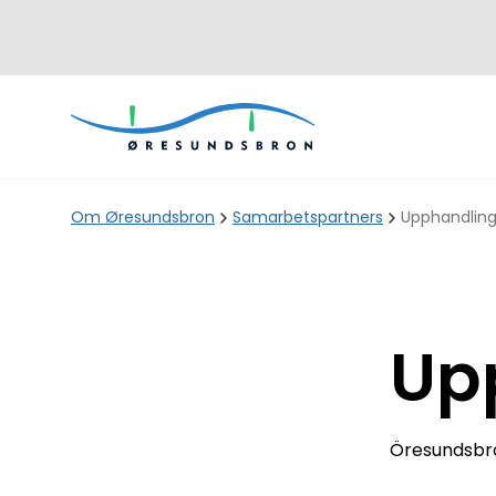
Om Øresundsbron
Samarbetspartners
Upphandlin
Up
Öresundsbro