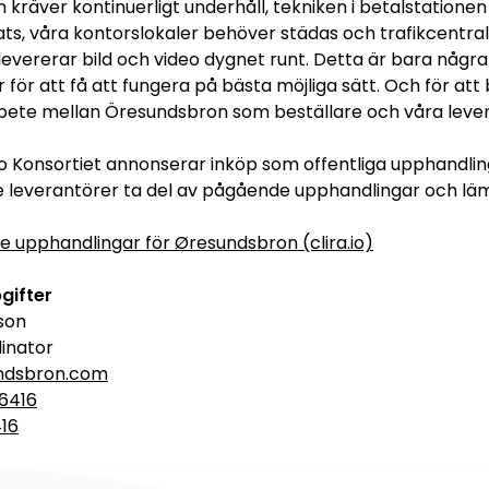
 kräver kontinuerligt underhåll, tekniken i betalstation
lats, våra kontorslokaler behöver städas och trafikcent
t levererar bild och video dygnet runt. Detta är bara nå
 för att få att fungera på bästa möjliga sätt. Och för att 
ete mellan Öresundsbron som beställare och våra leveran
 Konsortiet annonserar inköp som offentliga upphandlin
e leverantörer ta del av pågående upphandlingar och lä
 upphandlingar för Øresundsbron (clira.io)
gifter
son
inator
ndsbron.com
6416
416