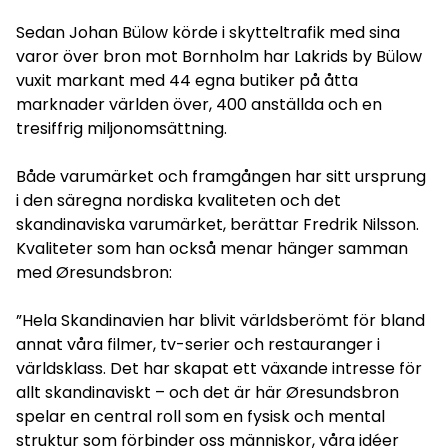
Sedan Johan Bülow körde i skytteltrafik med sina
varor över bron mot Bornholm har Lakrids by Bülow
vuxit markant med 44 egna butiker på åtta
marknader världen över, 400 anställda och en
tresiffrig miljonomsättning.
Både varumärket och framgången har sitt ursprung
i den säregna nordiska kvaliteten och det
skandinaviska varumärket, berättar Fredrik Nilsson.
Kvaliteter som han också menar hänger samman
med Øresundsbron:
”Hela Skandinavien har blivit världsberömt för bland
annat våra filmer, tv-serier och restauranger i
världsklass. Det har skapat ett växande intresse för
allt skandinaviskt – och det är här Øresundsbron
spelar en central roll som en fysisk och mental
struktur som förbinder oss människor, våra idéer