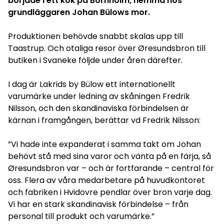
började i ett kök på Bornholm, hemma hos
grundläggaren Johan Bülows mor.
Produktionen behövde snabbt skalas upp till
Taastrup. Och otaliga resor över Øresundsbron till
butiken i Svaneke följde under åren därefter.
I dag är Lakrids by Bülow ett internationellt
varumärke under ledning av skåningen Fredrik
Nilsson, och den skandinaviska förbindelsen är
kärnan i framgången, berättar vd Fredrik Nilsson:
”Vi hade inte expanderat i samma takt om Johan
behövt stå med sina varor och vänta på en färja, så
Øresundsbron var – och är fortfarande – central för
oss. Flera av våra medarbetare på huvudkontoret
och fabriken i Hvidovre pendlar över bron varje dag.
Vi har en stark skandinavisk förbindelse – från
personal till produkt och varumärke.”